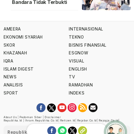
Bandara Tidak Terbukti
AMEERA
INTERNASIONAL
EKONOMI SYARIAH
TEKNO
SKOR
BISNIS FINANSIAL
KHAZANAH
ESGNOW
IQRA
VISUAL
ISLAM DIGEST
ENGLISH
NEWS
TV
ANALISIS
RAMADHAN
SPORT
INDEKS
About Us
|
Pedoman Siber
|
Disclaimer
Republika.id
|
Ihram.republika.co.id
|
Retizen.id
|
Rejabar.co.id
|
Rejogja.co.id
|
Republika telah diverifikasi oleh Dewan Pers