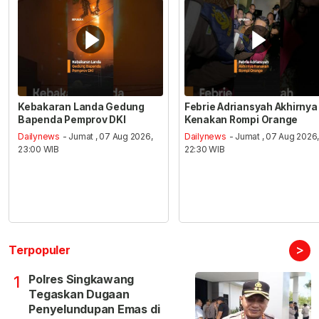
Kebakaran Landa Gedung
Febrie Adriansyah Akhirnya
Bapenda Pemprov DKI
Kenakan Rompi Orange
Dailynews
- Jumat , 07 Aug 2026,
Dailynews
- Jumat , 07 Aug 2026
23:00 WIB
22:30 WIB
>
Terpopuler
Polres Singkawang
1
Tegaskan Dugaan
Penyelundupan Emas di