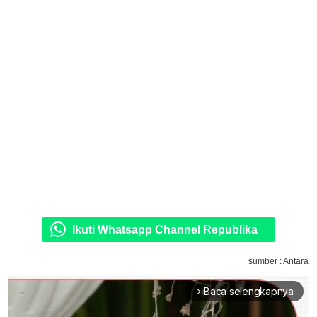
Ikuti Whatsapp Channel Republika
sumber : Antara
Baca selengkapnya
arrow_forward_ios