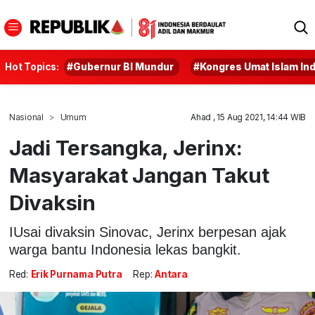
Hot Topics:
#Gubernur BI Mundur
#Kongres Umat Islam In
Nasional
Umum
Ahad , 15 Aug 2021, 14:44 WIB
Jadi Tersangka, Jerinx:
Masyarakat Jangan Takut
Divaksin
IUsai divaksin Sinovac, Jerinx berpesan ajak
warga bantu Indonesia lekas bangkit.
Red:
Erik Purnama Putra
Rep:
Antara