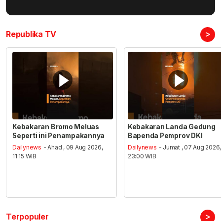
>
Republika TV
Kebakaran Bromo Meluas
Kebakaran Landa Gedung
Seperti ini Penampakannya
Bapenda Pemprov DKI
Dailynews
- Ahad , 09 Aug 2026,
Dailynews
- Jumat , 07 Aug 2026
11:15 WIB
23:00 WIB
>
Terpopuler