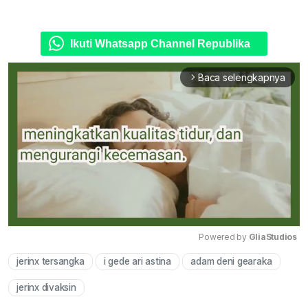
Ikuti Whatsapp Channel Republika
Baca selengkapnya
arrow_forward_ios
Powered by 
GliaStudios
jerinx tersangka
i gede ari astina
adam deni gearaka
Mute
jerinx divaksin