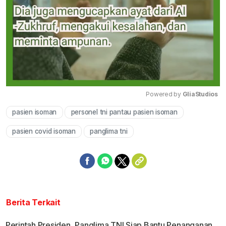
Powered by 
GliaStudios
pasien isoman
personel tni pantau pasien isoman
Mute
pasien covid isoman
panglima tni
Berita Terkait
Perintah Presiden, Panglima TNI Siap Bantu Penanganan