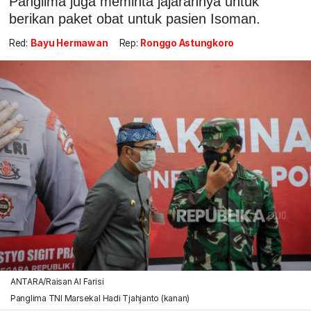
Panglima juga meminta jajarannya untuk
berikan paket obat untuk pasien Isoman.
Red:
Bayu Hermawan
Rep:
Ronggo Astungkoro
ANTARA/Raisan Al Farisi
Panglima TNI Marsekal Hadi Tjahjanto (kanan)