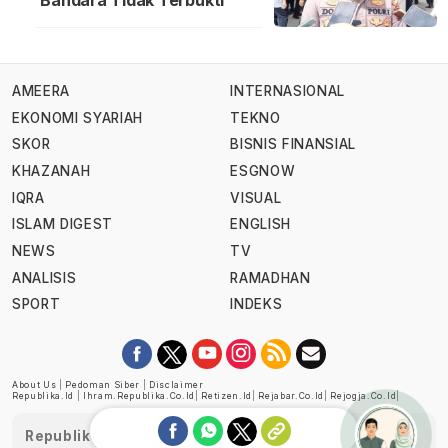
Bandara Tidak Terbukti
AMEERA
INTERNASIONAL
EKONOMI SYARIAH
TEKNO
SKOR
BISNIS FINANSIAL
KHAZANAH
ESGNOW
IQRA
VISUAL
ISLAM DIGEST
ENGLISH
NEWS
TV
ANALISIS
RAMADHAN
SPORT
INDEKS
About Us
|
Pedoman Siber
|
Disclaimer
Republika.id
|
Ihram.republika.co.id
|
Retizen.id
|
Rejabar.co.id
|
Rejogja.co.id
|
Republika telah diverifikasi oleh Dewan Pers