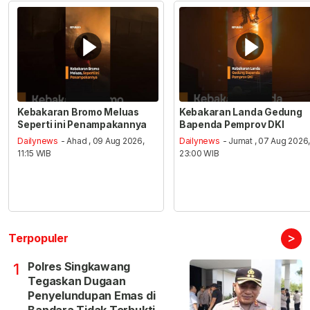
Kebakaran Bromo Meluas
Kebakaran Landa Gedung
Seperti ini Penampakannya
Bapenda Pemprov DKI
Dailynews
- Ahad , 09 Aug 2026,
Dailynews
- Jumat , 07 Aug 2026
11:15 WIB
23:00 WIB
>
Terpopuler
Polres Singkawang
1
Tegaskan Dugaan
Penyelundupan Emas di