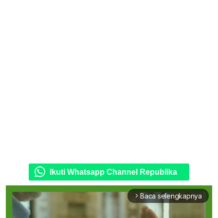
Ikuti Whatsapp Channel Republika
Baca selengkapnya
arrow_forward_ios