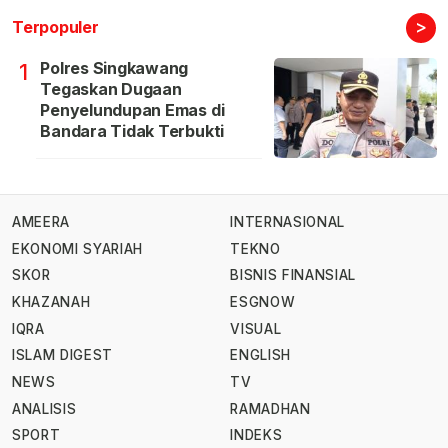
>
Terpopuler
Polres Singkawang
1
Tegaskan Dugaan
Penyelundupan Emas di
Bandara Tidak Terbukti
AMEERA
INTERNASIONAL
EKONOMI SYARIAH
TEKNO
SKOR
BISNIS FINANSIAL
KHAZANAH
ESGNOW
IQRA
VISUAL
ISLAM DIGEST
ENGLISH
NEWS
TV
ANALISIS
RAMADHAN
SPORT
INDEKS