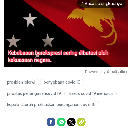
Baca selengkapnya
arrow_forward_ios
Powered by 
GliaStudios
presiden jokowi
penyebaan covid 19
Mute
prioritas penanganancovid 19
kasus covid 19 menurun
kepala daerah priotitaskan penanganan covid 19