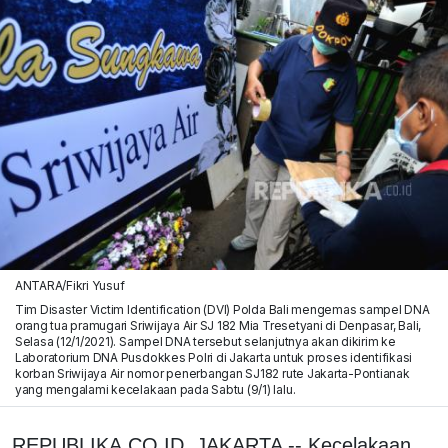
ANTARA/Fikri Yusuf
Tim Disaster Victim Identification (DVI) Polda Bali mengemas sampel DNA
orang tua pramugari Sriwijaya Air SJ 182 Mia Tresetyani di Denpasar, Bali,
Selasa (12/1/2021). Sampel DNA tersebut selanjutnya akan dikirim ke
Laboratorium DNA Pusdokkes Polri di Jakarta untuk proses identifikasi
korban Sriwijaya Air nomor penerbangan SJ182 rute Jakarta-Pontianak
yang mengalami kecelakaan pada Sabtu (9/1) lalu.
REPUBLIKA.CO.ID, JAKARTA -- Kecelakaan