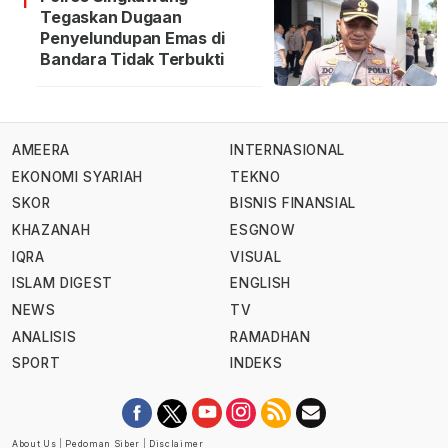
1
Tegaskan Dugaan
Penyelundupan Emas di
Bandara Tidak Terbukti
AMEERA
INTERNASIONAL
EKONOMI SYARIAH
TEKNO
SKOR
BISNIS FINANSIAL
KHAZANAH
ESGNOW
IQRA
VISUAL
ISLAM DIGEST
ENGLISH
NEWS
TV
ANALISIS
RAMADHAN
SPORT
INDEKS
About Us
|
Pedoman Siber
|
Disclaimer