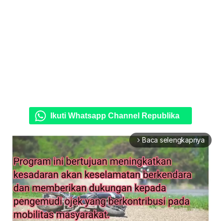
Ikuti Whatsapp Channel Republika
Baca selengkapnya
arrow_forward_ios