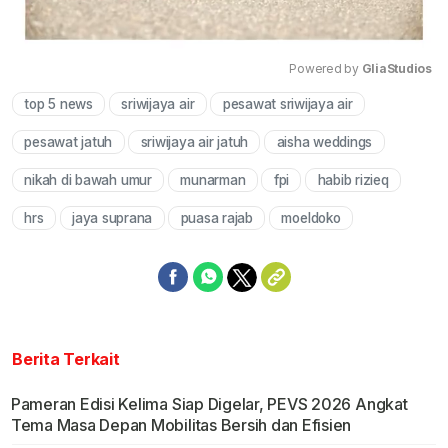
Powered by 
GliaStudios
top 5 news
sriwijaya air
pesawat sriwijaya air
Mute
pesawat jatuh
sriwijaya air jatuh
aisha weddings
nikah di bawah umur
munarman
fpi
habib rizieq
hrs
jaya suprana
puasa rajab
moeldoko
Berita Terkait
Pameran Edisi Kelima Siap Digelar, PEVS 2026 Angkat
Tema Masa Depan Mobilitas Bersih dan Efisien