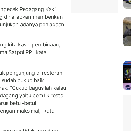
mengecek Pedagang Kaki
ng diharapkan memberikan
enunjukan adanya penjagaan
ng kita kasih pembinaan,
ama Satpol PP," kata
tuk pengunjung di restoran-
 sudah cukup baik
k. "Cukup bagus lah kalau
agang yaitu pemilik resto
rus betul-betul
engan maksimal," kata
ditemukan tidak maksimal