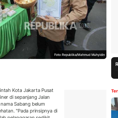
Foto: Republika/Mahmud Muhyidin
ntah Kota Jakarta Pusat
Ter
er di sepanjang Jalan
n nama Sabang belum
atan. "Pada prinsipnya di
 lah pelanggaran sedikit.