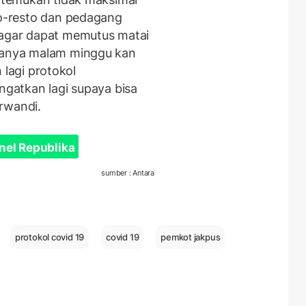
to-resto dan pedagang
 agar dapat memutus matai
asanya malam minggu kan
n lagi protokol
ingatkan lagi supaya bisa
rwandi.
nel Republika
sumber : Antara
protokol covid 19
covid 19
pemkot jakpus