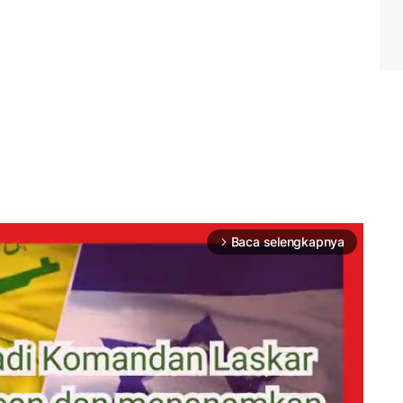
Baca selengkapnya
arrow_forward_ios