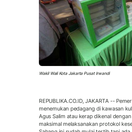
Wakil Wali Kota Jakarta Pusat Irwandi
REPUBLIKA.CO.ID, JAKARTA -- Pemeri
menemukan pedagang di kawasan kulin
Agus Salim atau kerap dikenal denga
maksimal melaksanakan protokol keseh
Sabang ini sudah mulai tertib,tapi ada