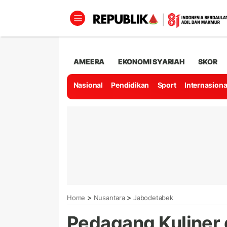
AMEERA
EKONOMI SYARIAH
SKOR
Nasional
Pendidikan
Sport
Internasiona
>
>
Home
Nusantara
Jabodetabek
Pedagang Kuliner