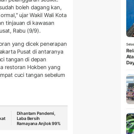
 sudah boleh dagang kan,
ormal," ujar Wakil Wali Kota
an tinjauan di kawasan
usat, Rabu (9/9).
oran yang dicek penerapan
Selas
Rel
akarta Pusat di antaranya
Ata
ci tangan di depan
Da
ada restoran Hokben yang
mpat cuci tangan sebelum
Dihantam Pandemi,
kat
Laba Bersih
Ramayana Anjlok 99%