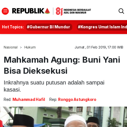
Hot Topics:
#Gubernur BI Mundur
#Kongres Umat Islam In
Nasional
Hukum
Jumat , 01 Feb 2019, 17:00 WIB
Mahkamah Agung: Buni Yani
Bisa Dieksekusi
Inkrahnya suatu putusan adalah sampai
kasasi.
Red:
Muhammad Hafil
Rep:
Ronggo Astungkoro