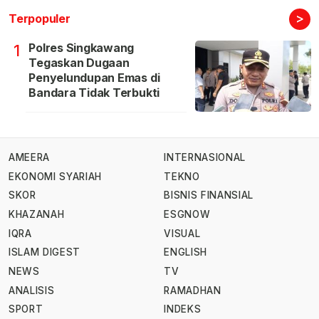
>
Terpopuler
Polres Singkawang
1
Tegaskan Dugaan
Penyelundupan Emas di
Bandara Tidak Terbukti
AMEERA
INTERNASIONAL
EKONOMI SYARIAH
TEKNO
SKOR
BISNIS FINANSIAL
KHAZANAH
ESGNOW
IQRA
VISUAL
ISLAM DIGEST
ENGLISH
NEWS
TV
ANALISIS
RAMADHAN
SPORT
INDEKS