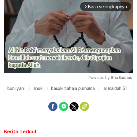
Baca selengkapnya
arrow_forward_ios
Powered by 
GliaStudios
buni yani
ahok
basuki tjahaja purnama
al maidah 51
Mute
Berita Terkait