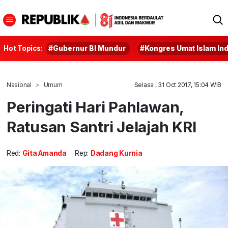
Hot Topics:
#Gubernur BI Mundur
#Kongres Umat Islam In
Nasional
Umum
Selasa , 31 Oct 2017, 15:04 WIB
Peringati Hari Pahlawan,
Ratusan Santri Jelajah KRI
Red:
Gita Amanda
Rep:
Dadang Kurnia