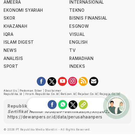
AMEERA
INTERNASIONAL
EKONOMI SYARIAH
TEKNO
SKOR
BISNIS FINANSIAL
KHAZANAH
ESGNOW
IQRA
VISUAL
ISLAM DIGEST
ENGLISH
NEWS
TV
ANALISIS
RAMADHAN
SPORT
INDEKS
About Us
|
Pedoman Siber
|
Disclaimer
Republika.id
|
Ihram.republika.co.id
|
Retizen.id
|
Rejabar.co.id
|
Rejogja.co.id
|
Republika telah diverifikasi oleh Dewan Pers
Sertifikat Nomor 1058/DP-Verifikasi/K/XII/2022
https://dewanpers.or.id/data/perusahaanpers
Ask me!
© 2026 PT Republika Media Mandiri - All Rights Reserved.