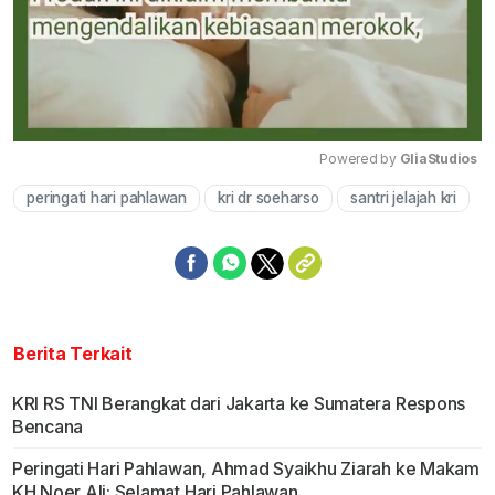
Powered by 
GliaStudios
peringati hari pahlawan
kri dr soeharso
santri jelajah kri
Mute
Berita Terkait
KRI RS TNI Berangkat dari Jakarta ke Sumatera Respons
Bencana
Peringati Hari Pahlawan, Ahmad Syaikhu Ziarah ke Makam
KH Noer Ali: Selamat Hari Pahlawan