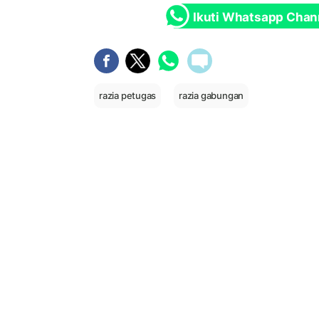
Ikuti Whatsapp Chan
razia petugas
razia gabungan