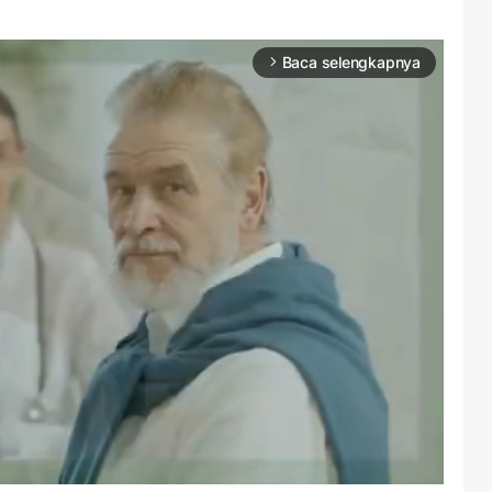
Baca selengkapnya
arrow_forward_ios