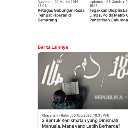
Nasional
- 24 March 2016,
Inpicture
- 06 October 2
18:43
15:15
Petugas Gabungan Razia
Tegakkan Disiplin La
Tempat Hiburan di
Lintas, Polda Metro 
Semarang
Penertiban Gabung
Berita Lainnya
Khazanah
- Rabu , 05 Aug 2026, 18:35 WIB
3 Bentuk Kenikmatan yang Dinikmati
Manusia, Mana yang Lebih Berharga?