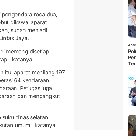
i pengendara roda dua,
but dikawal aparat
akan, sudah menjadi
Lintas Jaya.
Ahad
jadi memang disetiap
Pol
Pen
ap," katanya.
Ter
ah itu, aparat menilang 197
erasi 64 kendaraan.
daraan. Petugas juga
ndaraan dan mengangkut
b suku dinas selatan
kutan umum," katanya.