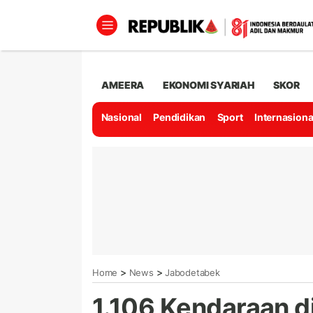
AMEERA
EKONOMI SYARIAH
SKOR
Nasional
Pendidikan
Sport
Internasiona
>
>
Home
News
Jabodetabek
1.106 Kendaraan di