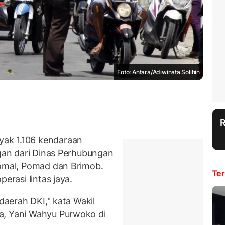
Foto: Antara/Adiwinata Solihin
ak 1.106 kendaraan
ngan dari Dinas Perhubungan
Pomal, Pomad dan Brimob.
Ter
erasi lintas jaya.
 daerah DKI," kata Wakil
a, Yani Wahyu Purwoko di