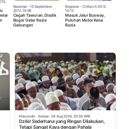
015,
Nasional
- 15 September
Regional
- 12 March 2012,
lu
2012, 18:58
10:12
Gelar
Cegah Tawuran, Disdik
Masuk Jalur Busway,
an
Bogor Gelar Razia
Puluhan Motor Kena
Gabungan
Razia
Khazanah
- Selasa , 04 Aug 2026, 20:38 WIB
Dzikir Sederhana yang Ringan Dilakukan,
Tetapi Sangat Kaya dengan Pahala