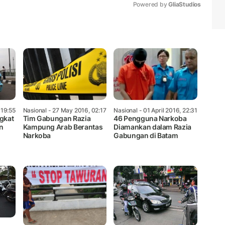
Powered by 
GliaStudios
Mute
 19:55
Nasional
- 27 May 2016, 02:17
Nasional
- 01 April 2016, 22:31
ngkat
Tim Gabungan Razia
46 Pengguna Narkoba
n
Kampung Arab Berantas
Diamankan dalam Razia
Narkoba
Gabungan di Batam