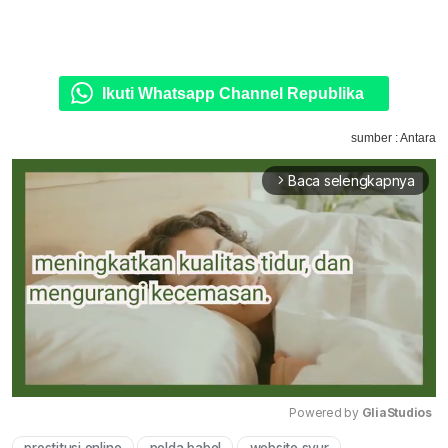
Ikuti Whatsapp Channel Republika
sumber : Antara
Baca selengkapnya
arrow_forward_ios
Powered by 
GliaStudios