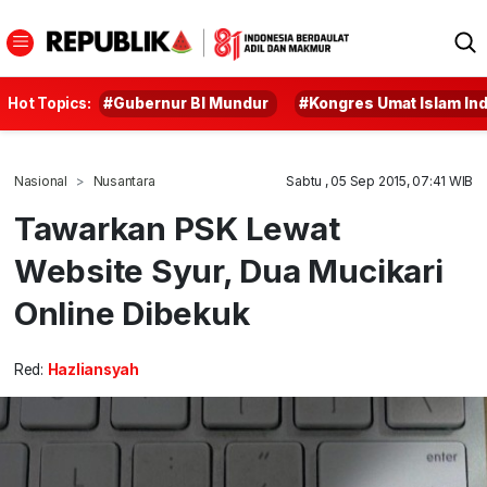
Hot Topics:
#Gubernur BI Mundur
#Kongres Umat Islam In
Nasional
Nusantara
Sabtu , 05 Sep 2015, 07:41 WIB
Tawarkan PSK Lewat
Website Syur, Dua Mucikari
Online Dibekuk
Red:
Hazliansyah