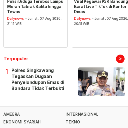
Polisi Diduga Terobos Lampu
Viral Pegawai P3K Bandung
Merah Tabrak Balita hingga
Barat Live TikTok di Kantor
Tewas
Dinas
Dailynews
- Jumat , 07 Aug 2026,
Dailynews
- Jumat , 07 Aug 2026
21:15 WIB
20:15 WIB
>
Terpopuler
Polres Singkawang
1
Tegaskan Dugaan
Penyelundupan Emas di
Bandara Tidak Terbukti
AMEERA
INTERNASIONAL
EKONOMI SYARIAH
TEKNO