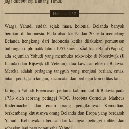
juga disebut loji Bintang Timur.
Halaman 2 / 2
Warga Yahudi sudah sejak masa kolonial Belanda banyak
berdiam di Indonesia. Pada abad ke-19 dan 20 serta menjelang
Belanda hengkang dari Indonesia ketika dilakukan pemutusan
hubungan diplomatik tahun 1957 karena soal Irian Barat (Papua),
ada sejumlah Yahudi yang membuka toko-toko di Noordwijk (Jl
Juanda) dan Rijswijk (Jl Veteran), dua kawasan elite di Batavia.
Mereka adalah pedagang tangguh yang menjual berlian, emas,
intan, perak, jam tangan, kacamata, dan berbagai komoditas lain.
Jaringan Yahudi Freemason pertama kali muncul di Batavia pada
1736 oleh seorang petinggi VOC, Jacobus Cornelius Matheus
Radermacher, dan enam orang pengikutnya. Kemudian,
berkembang khususnya orang Belanda dan Eropa yang berdarah
Yahudi. Kebanyakan berasal dari kalangan petinggi militer dan
sebagian lagi para pengusaha Yahudi.