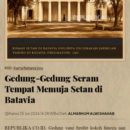
Foto: AI
Rumah Setan di Batavia dulunya digunakan jaringan
RUMAH SETAN DI BATAVIA DULUNYA DIGUNAKAN JARINGAN
YAHUDI DI BATAVIA (FREEMASON). (AI)
Yahudi di Batavia (Freemason).
RED:
Karta Raharja Ucu
Gedung-Gedung Seram
Tempat Memuja Setan di
Batavia
Kamis 25 Jun 2026 14:28 WIB
•
Oleh:
ALMARHUM ALWI SHAHAB
REPUBLIKA.CO.ID, Gedung yang berdiri kokoh hingga saat