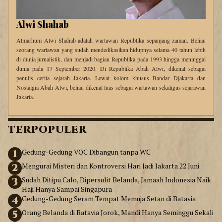
Alwi Shahab
Almarhum Alwi Shahab adalah wartawan Republika sepanjang zaman. Beliau
seorang wartawan yang sudah mendedikasikan hidupnya selama 40 tahun lebih
di dunia jurnalistik, dan menjadi bagian Republika pada 1993 hingga meninggal
dunia pada 17 September 2020. Di Republika Abah Alwi, dikenal sebagai
penulis cerita sejarah Jakarta. Lewat kolom khusus Bandar Djakarta dan
Nostalgia Abah Alwi, beliau dikenal luas sebagai wartawan sekaligus sejarawan
Jakarta.
TERPOPULER
1
Gedung-Gedung VOC Dibangun tanpa WC
2
Mengurai Misteri dan Kontroversi Hari Jadi Jakarta 22 Juni
3
Sudah Ditipu Calo, Dipersulit Belanda, Jamaah Indonesia Naik
Haji Hanya Sampai Singapura
4
Gedung-Gedung Seram Tempat Memuja Setan di Batavia
5
Orang Belanda di Batavia Jorok, Mandi Hanya Seminggu Sekali