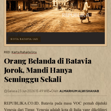
Foto: AI
KOTA BATAVIA (AI)
Kota Batavia
RED:
Karta Raharja Ucu
Orang Belanda di Batavia
Jorok, Mandi Hanya
Seminggu Sekali
Selasa 23 Jun 2026 15:49 WIB
•
Oleh:
ALMARHUM ALWI SHAHAB
REPUBLIKA.CO.ID, Batavia pada masa VOC pernah dijuluki
Venesia dari Timur. Venesia adalah kota di Italia yang dikelilingi