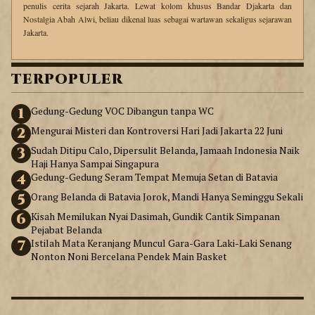
penulis cerita sejarah Jakarta. Lewat kolom khusus Bandar Djakarta dan
Nostalgia Abah Alwi, beliau dikenal luas sebagai wartawan sekaligus sejarawan
Jakarta.
TERPOPULER
1
Gedung-Gedung VOC Dibangun tanpa WC
2
Mengurai Misteri dan Kontroversi Hari Jadi Jakarta 22 Juni
3
Sudah Ditipu Calo, Dipersulit Belanda, Jamaah Indonesia Naik
Haji Hanya Sampai Singapura
4
Gedung-Gedung Seram Tempat Memuja Setan di Batavia
5
Orang Belanda di Batavia Jorok, Mandi Hanya Seminggu Sekali
6
Kisah Memilukan Nyai Dasimah, Gundik Cantik Simpanan
Pejabat Belanda
7
Istilah Mata Keranjang Muncul Gara-Gara Laki-Laki Senang
Nonton Noni Bercelana Pendek Main Basket