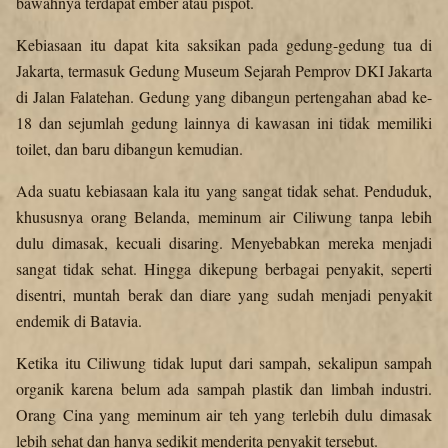
bawahnya terdapat ember atau pispot.
Kebiasaan itu dapat kita saksikan pada gedung-gedung tua di
Jakarta, termasuk Gedung Museum Sejarah Pemprov DKI Jakarta
di Jalan Falatehan. Gedung yang dibangun pertengahan abad ke-
18 dan sejumlah gedung lainnya di kawasan ini tidak memiliki
toilet, dan baru dibangun kemudian.
Ada suatu kebiasaan kala itu yang sangat tidak sehat. Penduduk,
khususnya orang Belanda, meminum air Ciliwung tanpa lebih
dulu dimasak, kecuali disaring. Menyebabkan mereka menjadi
sangat tidak sehat. Hingga dikepung berbagai penyakit, seperti
disentri, muntah berak dan diare yang sudah menjadi penyakit
endemik di Batavia.
Ketika itu Ciliwung tidak luput dari sampah, sekalipun sampah
organik karena belum ada sampah plastik dan limbah industri.
Orang Cina yang meminum air teh yang terlebih dulu dimasak
lebih sehat dan hanya sedikit menderita penyakit tersebut.