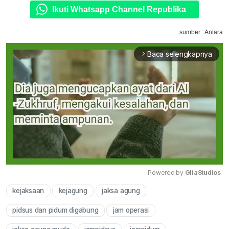
Ikuti Whatsapp Channel Republika
sumber : Antara
Baca selengkapnya
arrow_forward_ios
Powered by 
GliaStudios
kejaksaan
kejagung
jaksa agung
Mute
pidsus dan pidum digabung
jam operasi