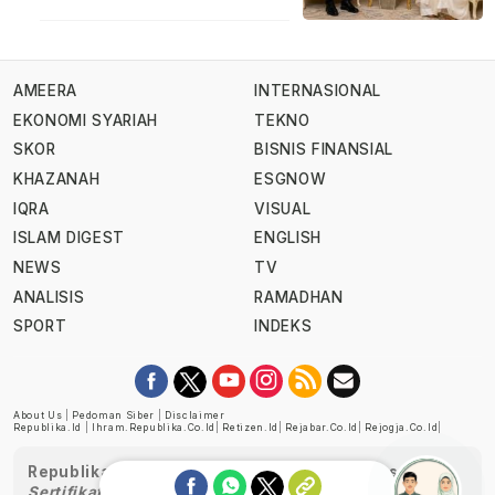
AMEERA
INTERNASIONAL
EKONOMI SYARIAH
TEKNO
SKOR
BISNIS FINANSIAL
KHAZANAH
ESGNOW
IQRA
VISUAL
ISLAM DIGEST
ENGLISH
NEWS
TV
ANALISIS
RAMADHAN
SPORT
INDEKS
About Us
|
Pedoman Siber
|
Disclaimer
Republika.id
|
Ihram.republika.co.id
|
Retizen.id
|
Rejabar.co.id
|
Rejogja.co.id
|
Republika telah diverifikasi oleh Dewan Pers
Sertifikat Nomor 1058/DP-Verifikasi/K/XII/2022