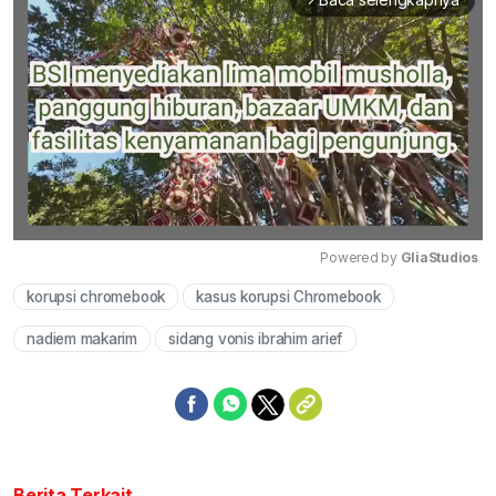
Baca selengkapnya
arrow_forward_ios
Powered by 
GliaStudios
korupsi chromebook
kasus korupsi Chromebook
Mute
nadiem makarim
sidang vonis ibrahim arief
Berita Terkait