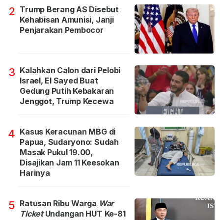
Trump Berang AS Disebut
2
Kehabisan Amunisi, Janji
Penjarakan Pembocor
Kalahkan Calon dari Pelobi
3
Israel, El Sayed Buat
Gedung Putih Kebakaran
Jenggot, Trump Kecewa
Kasus Keracunan MBG di
4
Papua, Sudaryono: Sudah
Masak Pukul 19.00,
Disajikan Jam 11 Keesokan
Harinya
Ratusan Ribu Warga
War
5
Ticket
Undangan HUT Ke-81