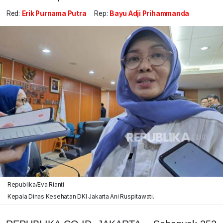
Red:
Erik Purnama Putra
Rep:
Bayu Adji Prihammanda
Republika/Eva Rianti
Kepala Dinas Kesehatan DKI Jakarta Ani Ruspitawati.