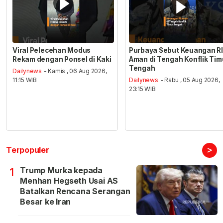
Viral Pelecehan Modus
Purbaya Sebut Keuangan RI
Rekam dengan Ponsel di Kaki
Aman di Tengah Konflik Tim
Tengah
Dailynews
- Kamis , 06 Aug 2026,
11:15 WIB
Dailynews
- Rabu , 05 Aug 2026,
23:15 WIB
>
Terpopuler
Trump Murka kepada
1
Menhan Hegseth Usai AS
Batalkan Rencana Serangan
Besar ke Iran