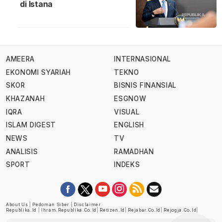
di Istana
AMEERA
INTERNASIONAL
EKONOMI SYARIAH
TEKNO
SKOR
BISNIS FINANSIAL
KHAZANAH
ESGNOW
IQRA
VISUAL
ISLAM DIGEST
ENGLISH
NEWS
TV
ANALISIS
RAMADHAN
SPORT
INDEKS
About Us
|
Pedoman Siber
|
Disclaimer
Republika.id
|
Ihram.republika.co.id
|
Retizen.id
|
Rejabar.co.id
|
Rejogja.co.id
|