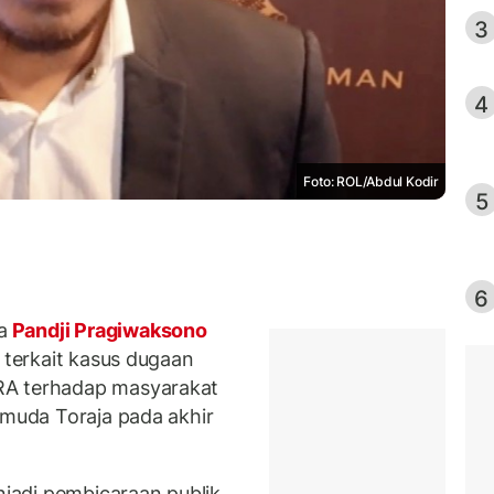
3
4
Foto: ROL/Abdul Kodir
5
6
a
Pandji Pragiwaksono
a terkait kasus dugaan
RA terhadap masyarakat
emuda Toraja pada akhir
enjadi pembicaraan publik