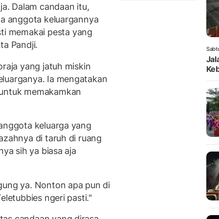
a. Dalam candaan itu,
ada anggota keluargannya
i memakai pesta yang
ata Pandji.
Sabt
Jal
oraja yang jatuh miskin
Keb
eluarganya. Ia mengatakan
t untuk memakamkan
 anggota keluarga yang
azahnya di taruh di ruang
nya sih ya biasa aja
.
ung ya. Nonton apa pun di
eletubbies ngeri pasti."
tas candaan yang dirasa