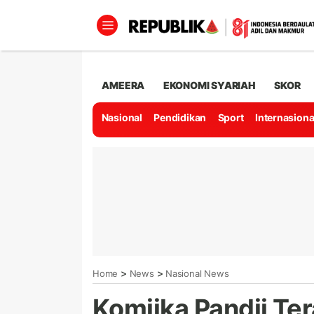
AMEERA
EKONOMI SYARIAH
SKOR
Nasional
Pendidikan
Sport
Internasiona
>
>
Home
News
Nasional News
Komiika Pandji Te