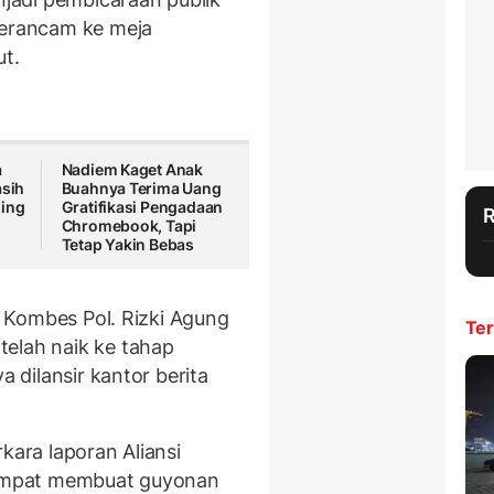
terancam ke meja
ut.
a
Nadiem Kaget Anak
asih
Buahnya Terima Uang
sing
Gratifikasi Pengadaan
Chromebook, Tapi
Tetap Yakin Bebas
ri Kombes Pol. Rizki Agung
Ter
elah naik ke tahap
a dilansir kantor berita
kara laporan Aliansi
 sempat membuat guyonan