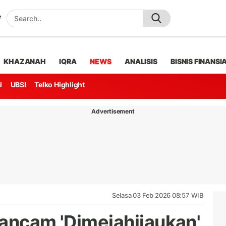
KHAZANAH
IQRA
NEWS
ANALISIS
BISNIS FINANSI
l
UBSI
Telko Highlight
Advertisement
Selasa 03 Feb 2026 08:57 WIB
rancam 'Dimejahijaukan'