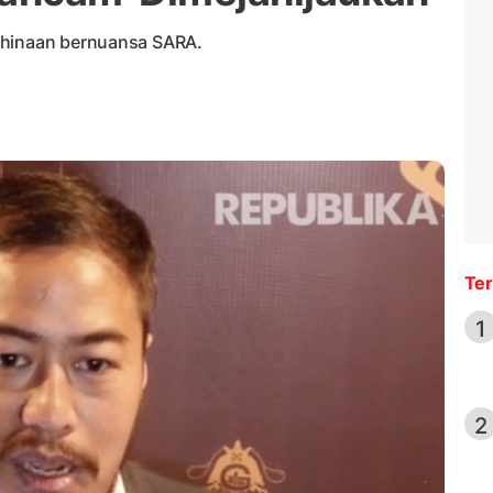
ghinaan bernuansa SARA.
Ter
1
2