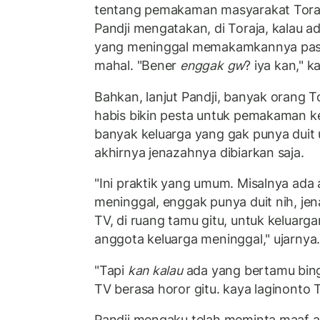
tentang pemakaman masyarakat Toraj
Pandji mengatakan, di Toraja, kalau 
yang meninggal memakamkannya past
mahal. "Bener
enggak gw
? iya kan," k
Bahkan, lanjut Pandji, banyak orang T
habis bikin pesta untuk pemakaman k
banyak keluarga yang gak punya dui
akhirnya jenazahnya dibiarkan saja.
"Ini praktik yang umum. Misalnya ada
meninggal, enggak punya duit nih, jen
TV, di ruang tamu gitu, untuk keluarga
anggota keluarga meninggal," ujarnya
"Tapi
kan kalau
ada yang bertamu bing
TV berasa horor gitu. kaya laginonto T
Pandji mengaku telah meminta maaf a