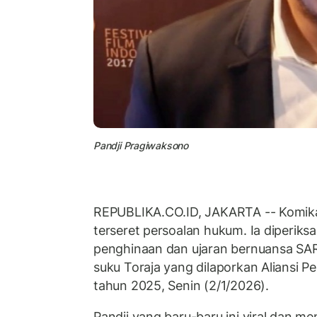
Pandji Pragiwaksono
REPUBLIKA.CO.ID, JAKARTA -- Komik
terseret persoalan hukum. Ia diperiks
penghinaan dan ujaran bernuansa SA
suku Toraja yang dilaporkan Aliansi P
tahun 2025, Senin (2/1/2026).
Pandji yang baru-baru ini viral dan m