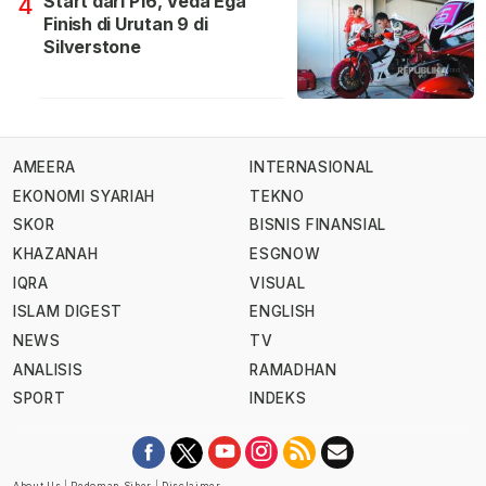
Start dari P16, Veda Ega
4
Finish di Urutan 9 di
Silverstone
AMEERA
INTERNASIONAL
EKONOMI SYARIAH
TEKNO
SKOR
BISNIS FINANSIAL
KHAZANAH
ESGNOW
IQRA
VISUAL
ISLAM DIGEST
ENGLISH
NEWS
TV
ANALISIS
RAMADHAN
SPORT
INDEKS