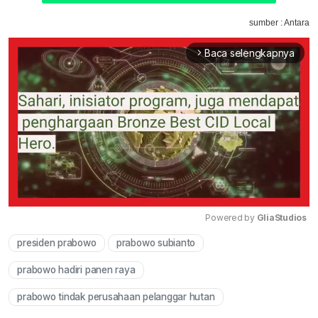
sumber : Antara
Baca selengkapnya
arrow_forward_ios
Powered by 
GliaStudios
presiden prabowo
prabowo subianto
Mute
prabowo hadiri panen raya
prabowo tindak perusahaan pelanggar hutan