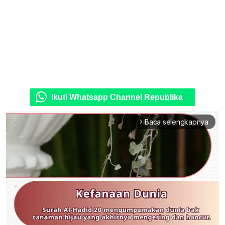
Ikuti Whatsapp Channel Republika
Baca selengkapnya
arrow_forward_ios