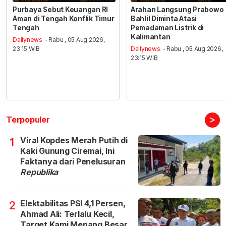
Purbaya Sebut Keuangan RI
Arahan Langsung Prabowo
Aman di Tengah Konflik Timur
Bahlil Diminta Atasi
Tengah
Pemadaman Listrik di
Kalimantan
Dailynews
- Rabu , 05 Aug 2026,
23:15 WIB
Dailynews
- Rabu , 05 Aug 2026,
23:15 WIB
>
Terpopuler
Viral Kopdes Merah Putih di
1
Kaki Gunung Ciremai, Ini
Faktanya dari Penelusuran
Republika
Elektabilitas PSI 4,1 Persen,
2
Ahmad Ali: Terlalu Kecil,
Target Kami Menang Besar