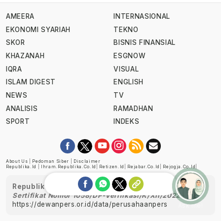
AMEERA
INTERNASIONAL
EKONOMI SYARIAH
TEKNO
SKOR
BISNIS FINANSIAL
KHAZANAH
ESGNOW
IQRA
VISUAL
ISLAM DIGEST
ENGLISH
NEWS
TV
ANALISIS
RAMADHAN
SPORT
INDEKS
About Us
|
Pedoman Siber
|
Disclaimer
Republika.id
|
Ihram.republika.co.id
|
Retizen.id
|
Rejabar.co.id
|
Rejogja.co.id
|
Republika telah diverifikasi oleh Dewan Pers
Sertifikat Nomor 1058/DP-Verifikasi/K/XII/2022
https://dewanpers.or.id/data/perusahaanpers
Ask me!