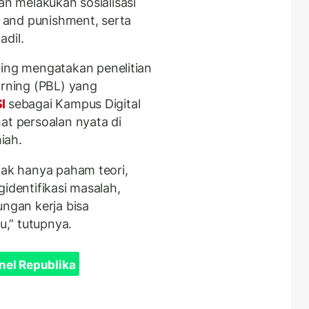
an melakukan sosialisasi
 and punishment, serta
adil.
ng mengatakan penelitian
arning (PBL) yang
I
sebagai Kampus Digital
at persoalan nyata di
iah.
dak hanya paham teori,
identifikasi masalah,
ungan kerja bisa
u,” tutupnya.
nel Republika