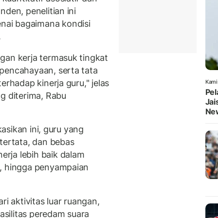
den, penelitian ini
ai bagaimana kondisi
.
gan kerja termasuk tingkat
pencahayaan, serta tata
erhadap kinerja guru," jelas
Kami
Pel
g diterima, Rabu
Jai
Ne
kasikan ini, guru yang
tertata, dan bebas
rja lebih baik dalam
s, hingga penyampaian
ri aktivitas luar ruangan,
fasilitas peredam suara