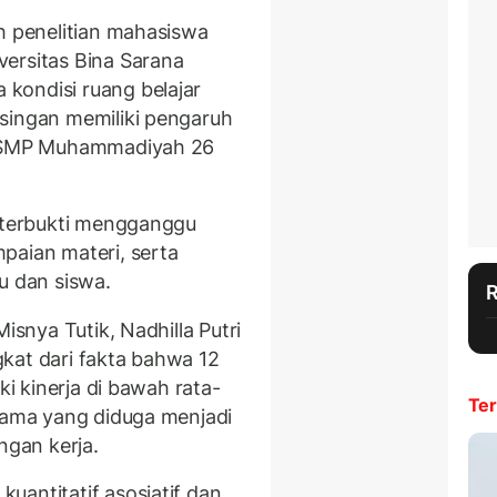
h penelitian mahasiswa
ersitas Bina Sarana
kondisi ruang belajar
singan memiliki pengaruh
di SMP Muhammadiyah 26
n terbukti mengganggu
paian materi, serta
u dan siswa.
isnya Tutik, Nadhilla Putri
kat dari fakta bahwa 12
ki kinerja di bawah rata-
Ter
utama yang diduga menjadi
ngan kerja.
uantitatif asosiatif dan