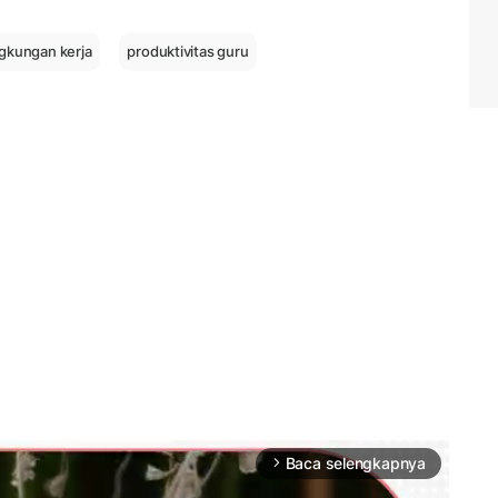
ngkungan kerja
produktivitas guru
Baca selengkapnya
arrow_forward_ios