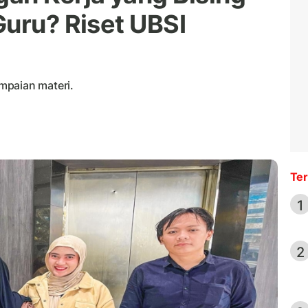
Guru? Riset UBSI
mpaian materi.
Ter
1
2