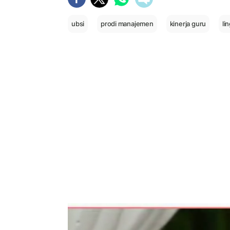
ubsi
prodi manajemen
kinerja guru
li