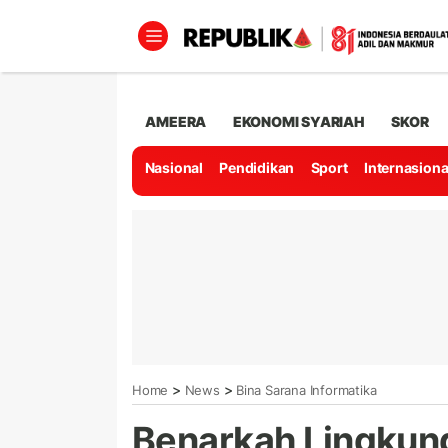
AMEERA
EKONOMI SYARIAH
SKOR
Nasional
Pendidikan
Sport
Internasiona
>
>
Home
News
Bina Sarana Informatika
Benarkah Lingkung