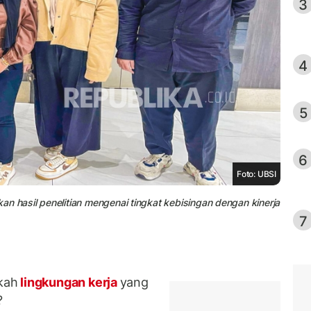
3
4
5
6
Foto: UBSI
hasil penelitian mengenai tingkat kebisingan dengan kinerja
7
kah
lingkungan kerja
yang
?