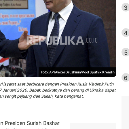
3
4
5
Foto: AP/Alexei Druzhinin/Pool Sputnik Kremlin
6
ri isyarat saat berbicara dengan Presiden Rusia Vladimir Putin
 Januari 2020. Babak berikutnya dari perang di Ukraina dapat
 sengit pejuang dari Suriah, kata pengamat.
 Presiden Suriah Bashar