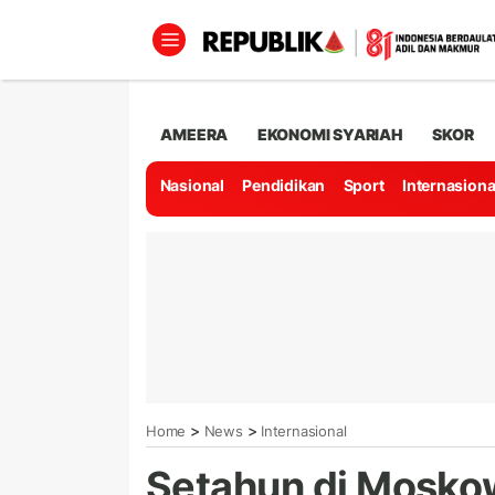
AMEERA
EKONOMI SYARIAH
SKOR
Nasional
Pendidikan
Sport
Internasiona
>
>
Home
News
Internasional
Setahun di Moskow