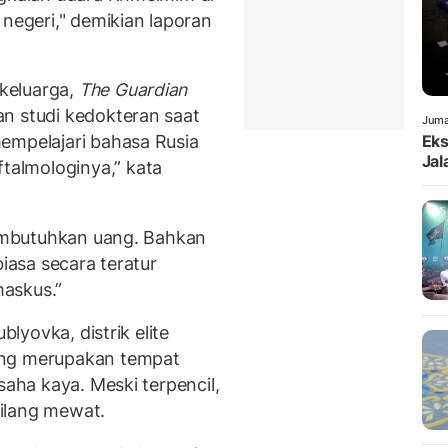
 negeri," demikian laporan
keluarga,
The Guardian
n studi kedokteran saat
Juma
empelajari bahasa Rusia
Eks
Jal
almologinya,” kata
 membutuhkan uang. Bahkan
biasa secara teratur
askus.”
blyovka, distrik elite
ang merupakan tempat
saha kaya. Meski terpencil,
bilang mewat.