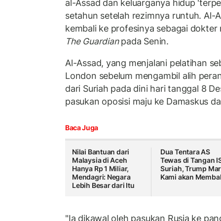
al-Assad dan keluarganya hidup 'terpen
setahun setelah rezimnya runtuh. Al
kembali ke profesinya sebagai dokter
The Guardian
pada Senin.
Al-Assad, yang menjalani pelatihan se
London sebelum mengambil alih peran 
dari Suriah pada dini hari tanggal 8 
pasukan oposisi maju ke Damaskus dar
Baca Juga
Nilai Bantuan dari
Dua Tentara AS
Malaysia di Aceh
Tewas di Tangan I
Hanya Rp 1 Miliar,
Suriah, Trump Mar
Mendagri: Negara
Kami akan Memba
Lebih Besar dari Itu
"Ia dikawal oleh pasukan Rusia ke pa