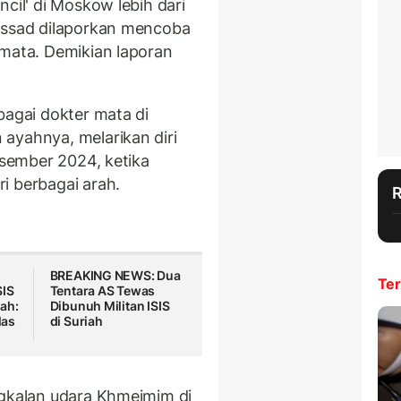
cil' di Moskow lebih dari
-Assad dilaporkan mencoba
 mata. Demikian laporan
bagai dokter mata di
ayahnya, melarikan diri
Desember 2024, ketika
i berbagai arah.
BREAKING NEWS: Dua
Ter
SIS
Tentara AS Tewas
ah:
Dibunuh Militan ISIS
las
di Suriah
ngkalan udara Khmeimim di