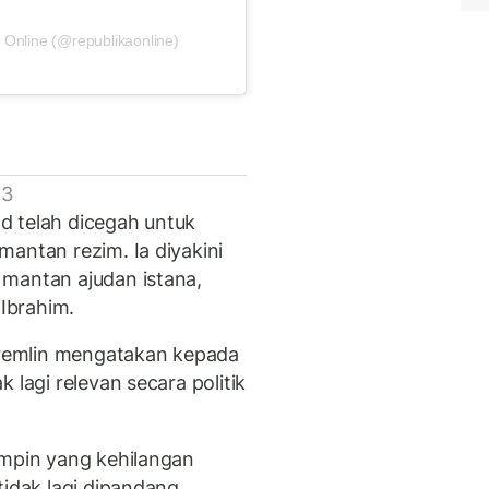
 Online (@republikaonline)
 3
d telah dicegah untuk
antan rezim. Ia diyakini
 mantan ajudan istana,
Ibrahim.
remlin mengatakan kepada
 lagi relevan secara politik
impin yang kehilangan
tidak lagi dipandang