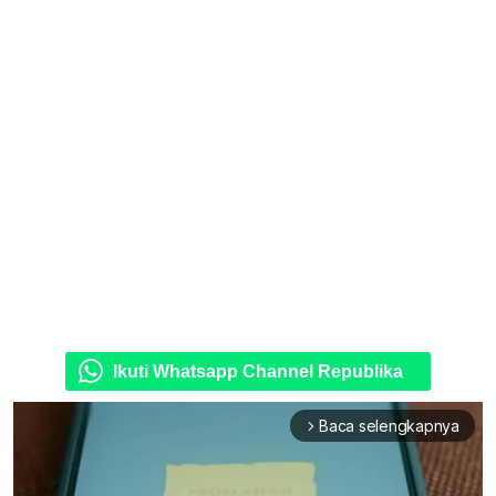
Ikuti Whatsapp Channel Republika
Baca selengkapnya
arrow_forward_ios