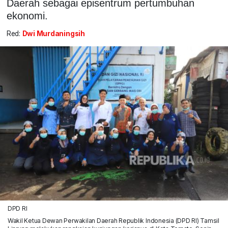
Daerah sebagai episentrum pertumbuhan
ekonomi.
Red:
Dwi Murdaningsih
DPD RI
Wakil Ketua Dewan Perwakilan Daerah Republik Indonesia (DPD RI) Tamsil