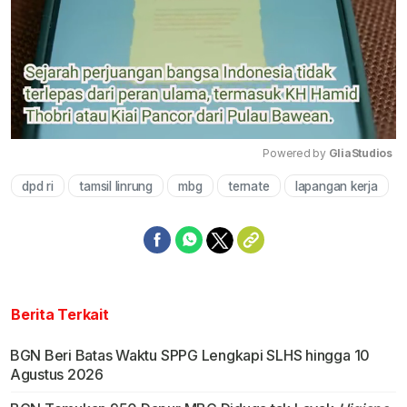
Powered by 
GliaStudios
dpd ri
tamsil linrung
mbg
ternate
lapangan kerja
Mute
Berita Terkait
BGN Beri Batas Waktu SPPG Lengkapi SLHS hingga 10
Agustus 2026