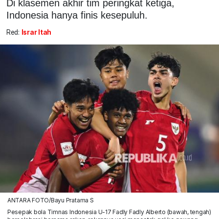
Di klasemen akhir tim peringkat ketiga,
Indonesia hanya finis kesepuluh.
Red:
Israr Itah
ANTARA FOTO/Bayu Pratama S
Pesepak bola Timnas Indonesia U-17 Fadly Fadly Alberto (bawah, tengah)