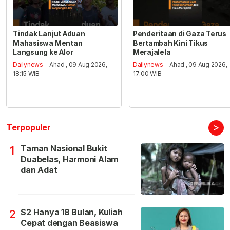
Tindak Lanjut Aduan
Penderitaan di Gaza Terus
Mahasiswa Mentan
Bertambah Kini Tikus
Langsung ke Alor
Merajalela
Dailynews
- Ahad , 09 Aug 2026,
Dailynews
- Ahad , 09 Aug 2026,
18:15 WIB
17:00 WIB
>
Terpopuler
Taman Nasional Bukit
1
Duabelas, Harmoni Alam
dan Adat
S2 Hanya 18 Bulan, Kuliah
2
Cepat dengan Beasiswa