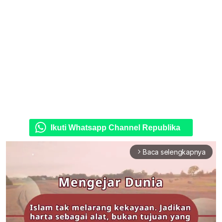
Ikuti Whatsapp Channel Republika
Baca selengkapnya
arrow_forward_ios