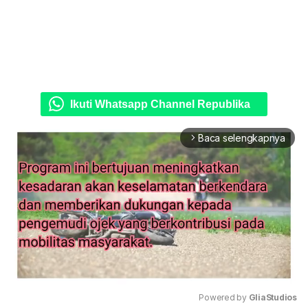
Ikuti Whatsapp Channel Republika
Baca selengkapnya
arrow_forward_ios
Powered by 
GliaStudios