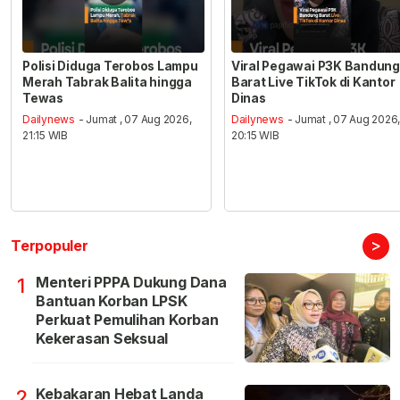
Polisi Diduga Terobos Lampu
Viral Pegawai P3K Bandung
Merah Tabrak Balita hingga
Barat Live TikTok di Kantor
Tewas
Dinas
Dailynews
- Jumat , 07 Aug 2026,
Dailynews
- Jumat , 07 Aug 2026
21:15 WIB
20:15 WIB
>
Terpopuler
Menteri PPPA Dukung Dana
1
Bantuan Korban LPSK
Perkuat Pemulihan Korban
Kekerasan Seksual
Kebakaran Hebat Landa
2