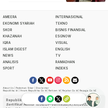
AMEERA
INTERNASIONAL
EKONOMI SYARIAH
TEKNO
SKOR
BISNIS FINANSIAL
KHAZANAH
ESGNOW
IQRA
VISUAL
ISLAM DIGEST
ENGLISH
NEWS
TV
ANALISIS
RAMADHAN
SPORT
INDEKS
About Us
|
Pedoman Siber
|
Disclaimer
Republika.id
|
Ihram.republika.co.id
|
Retizen.id
|
Rejabar.co.id
|
Rejogja.co.id
|
Republika telah diverifikasi oleh Dewan Pers
Sertifikat Nomor 1058/DP-Verifikasi/K/XII/2022