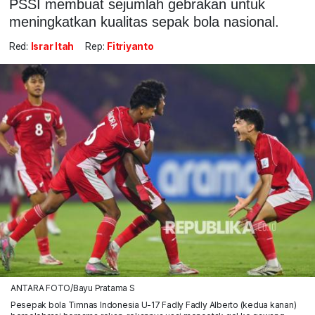
PSSI membuat sejumlah gebrakan untuk
meningkatkan kualitas sepak bola nasional.
Red:
Israr Itah
Rep:
Fitriyanto
ANTARA FOTO/Bayu Pratama S
Pesepak bola Timnas Indonesia U-17 Fadly Fadly Alberto (kedua kanan)