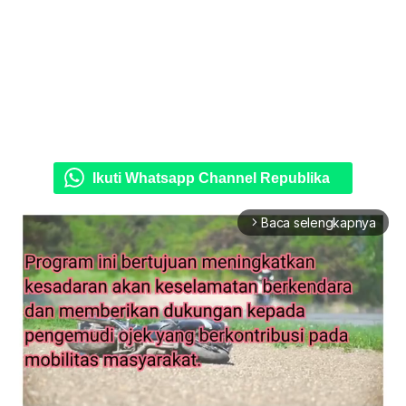
Ikuti Whatsapp Channel Republika
Baca selengkapnya
arrow_forward_ios