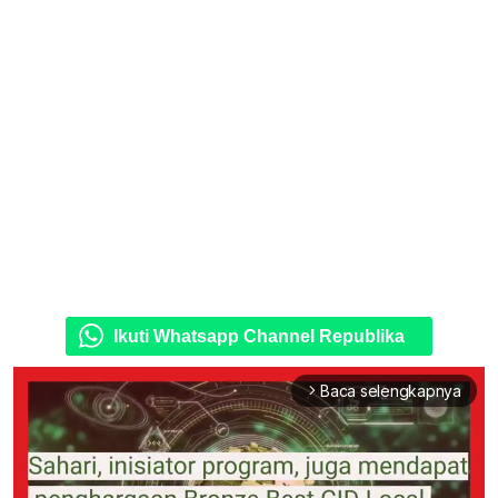
Ikuti Whatsapp Channel Republika
Baca selengkapnya
arrow_forward_ios