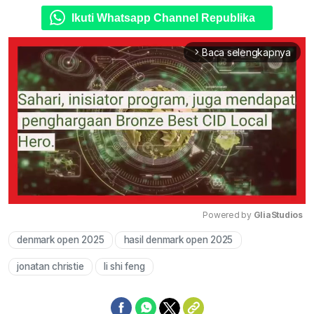
Ikuti Whatsapp Channel Republika
Baca selengkapnya
arrow_forward_ios
Powered by 
GliaStudios
denmark open 2025
hasil denmark open 2025
Mute
jonatan christie
li shi feng