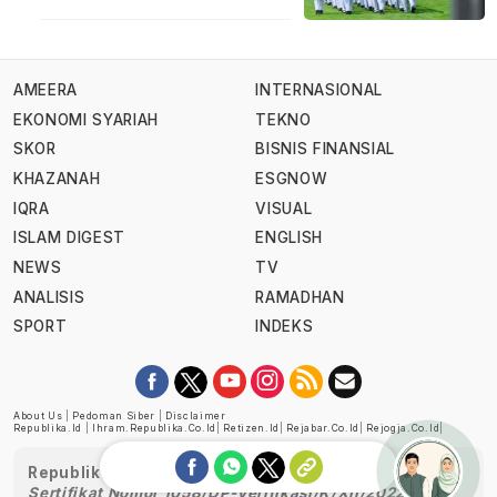
AMEERA
INTERNASIONAL
EKONOMI SYARIAH
TEKNO
SKOR
BISNIS FINANSIAL
KHAZANAH
ESGNOW
IQRA
VISUAL
ISLAM DIGEST
ENGLISH
NEWS
TV
ANALISIS
RAMADHAN
SPORT
INDEKS
About Us
|
Pedoman Siber
|
Disclaimer
Republika.id
|
Ihram.republika.co.id
|
Retizen.id
|
Rejabar.co.id
|
Rejogja.co.id
|
Republika telah diverifikasi oleh Dewan Pers
Sertifikat Nomor 1058/DP-Verifikasi/K/XII/2022