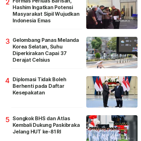
Formas Perluas Barisan,
2
Hashim Ingatkan Potensi
Masyarakat Sipil Wujudkan
Indonesia Emas
Gelombang Panas Melanda
3
Korea Selatan, Suhu
Diperkirakan Capai 37
Derajat Celsius
Diplomasi Tidak Boleh
4
Berhenti pada Daftar
Kesepakatan
Songkok BHS dan Atlas
5
Kembali Dukung Paskibraka
Jelang HUT ke-81 RI