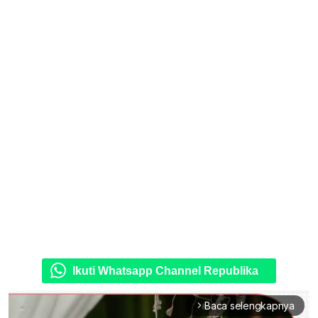
Ikuti Whatsapp Channel Republika
Baca selengkapnya
arrow_forward_ios