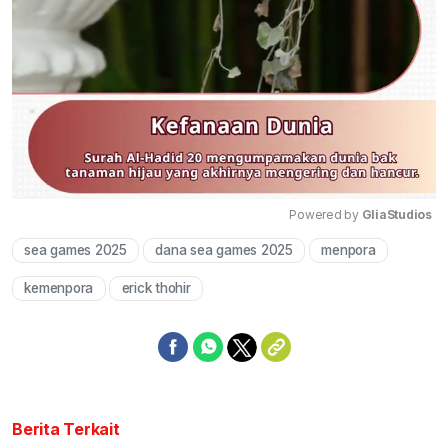
Powered by 
GliaStudios
sea games 2025
dana sea games 2025
menpora
Mute
kemenpora
erick thohir
Berita Terkait