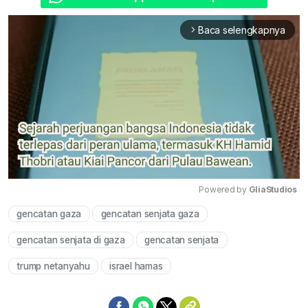
Baca selengkapnya
arrow_forward_ios
Powered by 
GliaStudios
gencatan gaza
gencatan senjata gaza
Mute
gencatan senjata di gaza
gencatan senjata
trump netanyahu
israel hamas