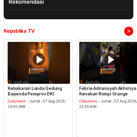
Rekomendasi
>
Republika TV
Kebakaran Landa Gedung
Febrie Adriansyah Akhirnya
Bapenda Pemprov DKI
Kenakan Rompi Orange
Dailynews
- Jumat , 07 Aug 2026,
Dailynews
- Jumat , 07 Aug 2026
23:00 WIB
22:30 WIB