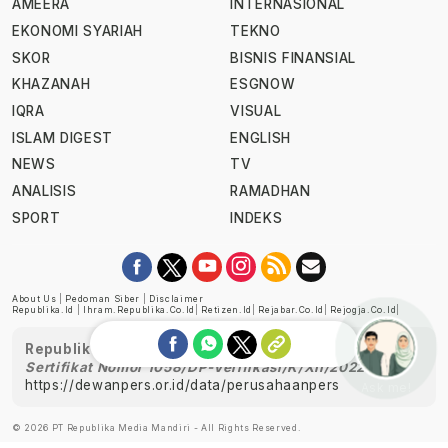
AMEERA
INTERNASIONAL
EKONOMI SYARIAH
TEKNO
SKOR
BISNIS FINANSIAL
KHAZANAH
ESGNOW
IQRA
VISUAL
ISLAM DIGEST
ENGLISH
NEWS
TV
ANALISIS
RAMADHAN
SPORT
INDEKS
About Us
|
Pedoman Siber
|
Disclaimer
Republika.id
|
Ihram.republika.co.id
|
Retizen.id
|
Rejabar.co.id
|
Rejogja.co.id
|
Republika telah diverifikasi oleh Dewan Pers
Sertifikat Nomor 1058/DP-Verifikasi/K/XII/2022
https://dewanpers.or.id/data/perusahaanpers
Ask me!
© 2026 PT Republika Media Mandiri - All Rights Reserved.