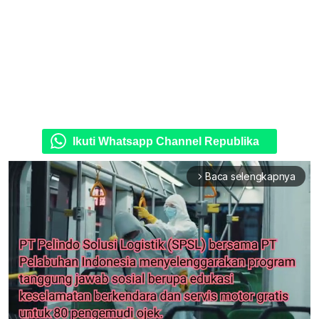
Ikuti Whatsapp Channel Republika
Baca selengkapnya
arrow_forward_ios