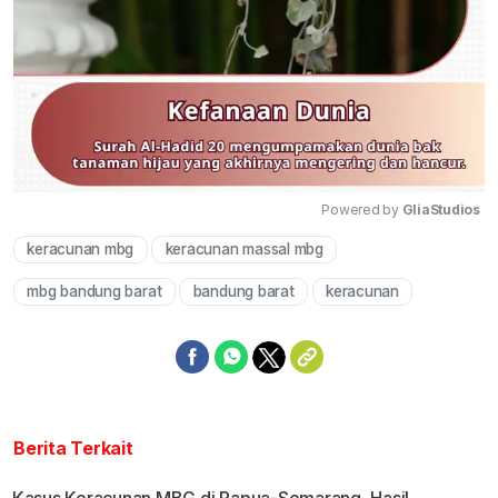
Powered by 
GliaStudios
keracunan mbg
keracunan massal mbg
Mute
mbg bandung barat
bandung barat
keracunan
Berita Terkait