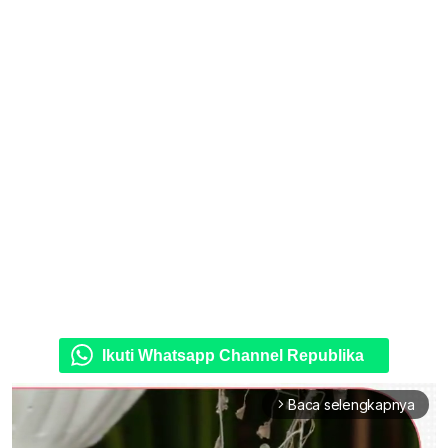
Ikuti Whatsapp Channel Republika
Baca selengkapnya
arrow_forward_ios