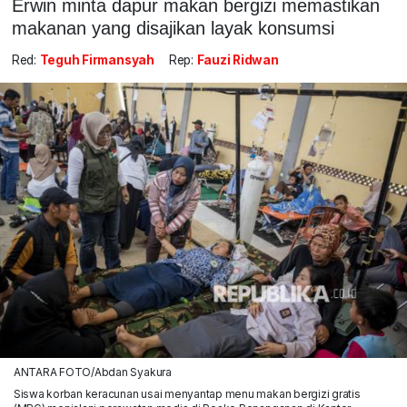
Erwin minta dapur makan bergizi memastikan
makanan yang disajikan layak konsumsi
Red:
Teguh Firmansyah
Rep:
Fauzi Ridwan
ANTARA FOTO/Abdan Syakura
Siswa korban keracunan usai menyantap menu makan bergizi gratis