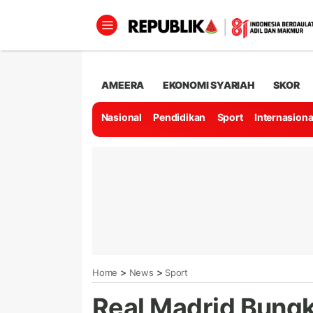
AMEERA
EKONOMI SYARIAH
SKOR
Nasional
Pendidikan
Sport
Internasiona
>
>
Home
News
Sport
Real Madrid Bungk