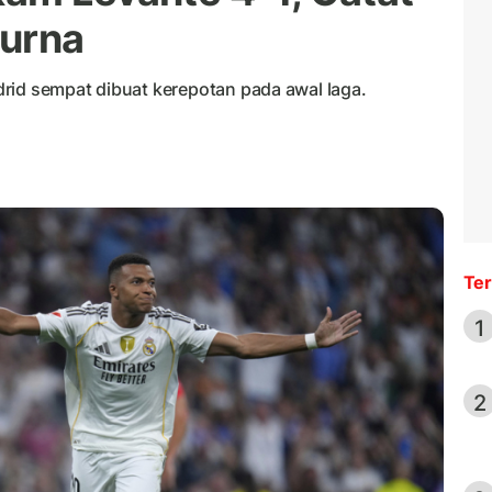
urna
rid sempat dibuat kerepotan pada awal laga.
Ter
1
2