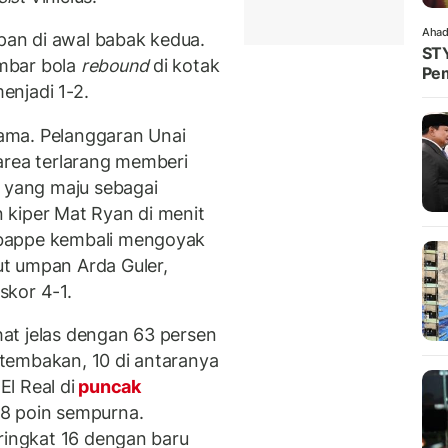
Ahad
an di awal babak kedua.
STY
mbar bola
rebound
di kotak
Pem
njadi 1-2.
ama. Pelanggaran Unai
 area terlarang memberi
i yang maju sebagai
 kiper Mat Ryan di menit
Mbappe kembali mengoyak
t umpan Arda Guler,
skor 4-1.
ihat jelas dengan 63 persen
tembakan, 10 di antaranya
El Real di
puncak
8 poin sempurna.
eringkat 16 dengan baru