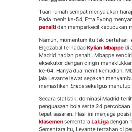
Tuan rumah sempat menyalakan harap
Pada menit ke-54, Etta Eyong menya
penalti
dan memperkecil kedudukan me
Namun, momentum itu tak bertahan l
Elgezabal terhadap
Kylian Mbappe
di
Madrid hadiah penalti. Mbappe sendir
eksekutor dengan dingin menaklukkan
ke-64. Hanya dua menit kemudian, 
jala Levante lewat sepakan menyambu
memastikan
brace
sekaligus menutup 
Secara statistik, dominasi Madrid terl
penguasaan bola serta 24 percobaan 
tepat sasaran. Hasil ini menjaga posisi 
klasemen
sementara
La Liga
dengan 1
Sementara itu, Levante tertahan di p