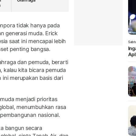
a
enpora tidak hanya pada
n generasi muda. Erick
a saat ini mencapai lebih
Sabt
Ing
aset penting bangsa.
Apl
ahraga dan pemuda, berarti
, kalau kita bicara pemuda
 ini merupakan basis dari
muda menjadi prioritas
global, menumbuhkan rasa
m pembangunan nasional.
ita bangun secara
global, cinta Tanah Air, dan