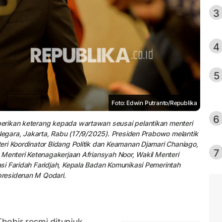
3
4
5
Foto: Edwin Putranto/Republika
6
erikan keterang kepada wartawan seusai pelantikan menteri
 Negara, Jakarta, Rabu (17/9/2025). Presiden Prabowo melantik
ri Koordinator Bidang Politik dan Keamanan Djamari Chaniago,
7
 Menteri Ketenagakerjaan Afriansyah Noor, Wakil Menteri
si Faridah Faridjah, Kepala Badan Komunikasi Pemerintah
presidenan M Qodari.
ohir resmi ditunjuk