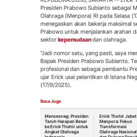
Presiden Prabowo Subianto sebagai 
Olahraga (Menpora) RI pada Selasa (1
menegaskan akan bekerja maksimal s
Prabowo untuk menjalankan arahan da
sektor
kepemudaan
dan olahraga.
"Jadi nomor satu, yang pasti, saya m
Bapak Presiden Prabowo Subianto. Te
profesional dan sebagai pembantu Pres
ujar Erick usai pelantikan di Istana Ne
(17/9/2025).
Baca Juga
Mensesneg: Presiden
Erick Thohir Jabat
Taruh Harapan Besar
Menpora: Fokus
ke Erick Thohir untuk
Transformasi
Angkat Olahraga
Olahraga Nasional
Indonesia
dan Dukung Penu