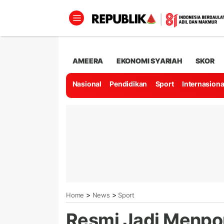
AMEERA
EKONOMI SYARIAH
SKOR
Nasional
Pendidikan
Sport
Internasiona
>
>
Home
News
Sport
Resmi Jadi Menpor