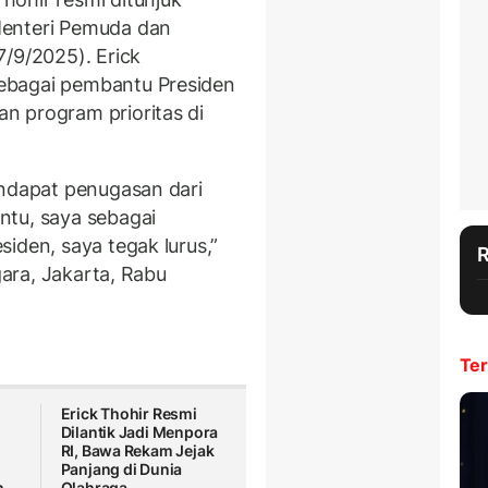
Menteri Pemuda dan
7/9/2025). Erick
ebagai pembantu Presiden
n program prioritas di
endapat penugasan dari
ntu, saya sebagai
iden, saya tegak lurus,”
gara, Jakarta, Rabu
Ter
Erick Thohir Resmi
Dilantik Jadi Menpora
RI, Bawa Rekam Jejak
Panjang di Dunia
h
Olahraga