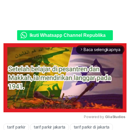
Ikuti Whatsapp Channel Republika
Baca selengkapnya
arrow_forward_ios
Powered by 
GliaStudios
tarif parkir
tarif parkir jakarta
tarif parkir di jakarta
Mute