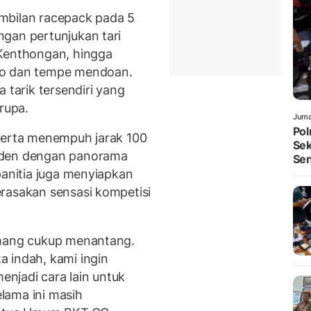
mbilan racepack pada 5
gan pertunjukan tari
 Kenthongan, hingga
oto dan tempe mendoan.
 tarik tersendiri yang
rupa.
Juma
Pol
eserta menempuh jarak 100
Sek
aden dengan panorama
Sen
panitia juga menyiapkan
rasakan sensasi kompetisi
emang cukup menantang.
 indah, kami ingin
njadi cara lain untuk
lama ini masih