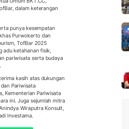
Ketua Umum BKT.CC,
ofBar, dalam keterangan
serta punya kesempatan
r khas Purwokerto dan
ourism, TofBar 2025
 adu ketahanan fisik,
n pariwisata serta budaya
.
terima kasih atas dukungan
dan Pariwisata
, Kementerian Pariwisata
a ini. Juga sejumlah mitra
Anindya Wiraputra Konsult,
adi Investama.