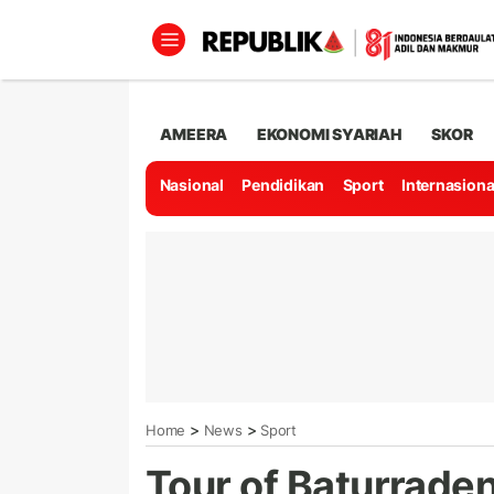
AMEERA
EKONOMI SYARIAH
SKOR
Nasional
Pendidikan
Sport
Internasiona
>
>
Home
News
Sport
Tour of Baturraden