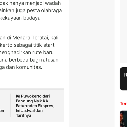
tidak hanya menjadi wadah
ainkan juga pesta olahraga
 kekayaan budaya
an di Menara Teratai, kali
erto sebagai titik start
 menghadirkan rute baru
na berbeda bagi ratusan
ga dan komunitas.
Ke Puwokerto dari
Bandung Naik KA
Ter
Baturraden Ekspres,
den
Ini Jadwal dan
Tarifnya