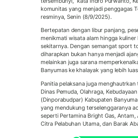
tersembunyi,” kata Indro Purwanto, 
komunitas yang menjadi penggagas T
resminya, Senin (8/9/2025).
Bertepatan dengan libur panjang, pe
menikmati wisata alam hingga kuline
sekitarnya. Dengan semangat sport t
diharapkan bukan hanya menjadi ajang
melainkan juga sarana memperkenalka
Banyumas ke khalayak yang lebih luas
Panitia pelaksana juga menghautrkan 
Dinas Pemuda, Olahraga, Kebudayaan 
(Dinporabudpar) Kabupaten Banyumas
yang mendukung terselenggaranya acar
seperti Pertamina Bright Gas, Antam, 
Citra Pelabuhan Utama, dan Barak Ab