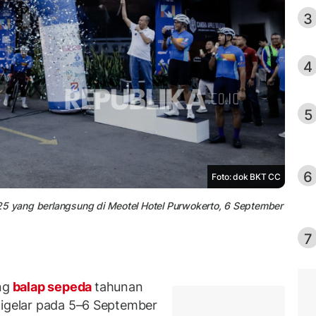
3
4
5
6
Foto: dok BKT CC
25 yang berlangsung di Meotel Hotel Purwokerto, 6 September
7
ng
balap sepeda
tahunan
digelar pada 5–6 September