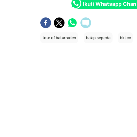
Ikuti Whatsapp Chan
tour of baturraden
balap sepeda
bkt cc