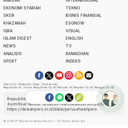
AMEERA
INTERNASIONAL
EKONOMI SYARIAH
TEKNO
SKOR
BISNIS FINANSIAL
KHAZANAH
ESGNOW
IQRA
VISUAL
ISLAM DIGEST
ENGLISH
NEWS
TV
ANALISIS
RAMADHAN
SPORT
INDEKS
About Us
|
Pedoman Siber
|
Disclaimer
Republika.id
|
Ihram.republika.co.id
|
Retizen.id
|
Rejabar.co.id
|
Rejogja.co.id
|
Republika telah diverifikasi oleh Dewan Pers
Sertifikat Nomor 1058/DP-Verifikasi/K/XII/2022
https://dewanpers.or.id/data/perusahaanpers
Ask me!
© 2026 PT Republika Media Mandiri - All Rights Reserved.