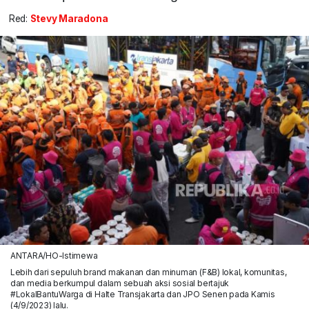
Red:
Stevy Maradona
ANTARA/HO-Istimewa
Lebih dari sepuluh brand makanan dan minuman (F&B) lokal, komunitas,
dan media berkumpul dalam sebuah aksi sosial bertajuk
#LokalBantuWarga di Halte Transjakarta dan JPO Senen pada Kamis
(4/9/2023) lalu.