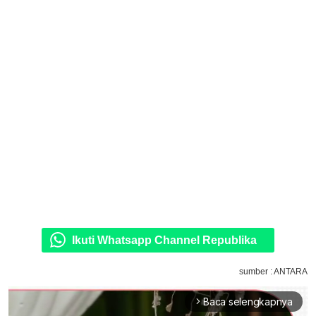
Ikuti Whatsapp Channel Republika
sumber : ANTARA
Baca selengkapnya
arrow_forward_ios