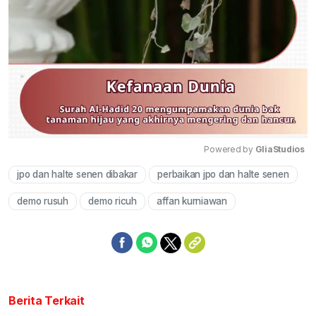
Powered by 
GliaStudios
jpo dan halte senen dibakar
perbaikan jpo dan halte senen
Mute
demo rusuh
demo ricuh
affan kurniawan
Berita Terkait