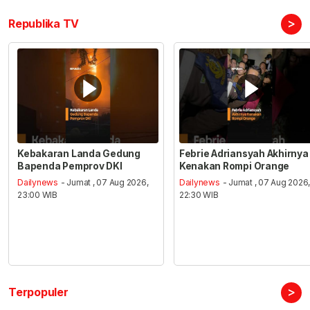
>
Republika TV
Kebakaran Landa Gedung
Febrie Adriansyah Akhirnya
Bapenda Pemprov DKI
Kenakan Rompi Orange
Dailynews
- Jumat , 07 Aug 2026,
Dailynews
- Jumat , 07 Aug 2026
23:00 WIB
22:30 WIB
>
Terpopuler