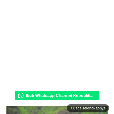
Ikuti Whatsapp Channel Republika
Baca selengkapnya
arrow_forward_ios