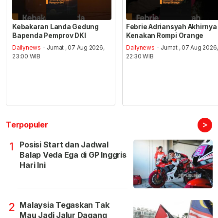
Kebakaran Landa Gedung
Febrie Adriansyah Akhirnya
Bapenda Pemprov DKI
Kenakan Rompi Orange
Dailynews
- Jumat , 07 Aug 2026,
Dailynews
- Jumat , 07 Aug 2026
23:00 WIB
22:30 WIB
>
Terpopuler
Posisi Start dan Jadwal
1
Balap Veda Ega di GP Inggris
Hari Ini
Malaysia Tegaskan Tak
2
Mau Jadi Jalur Dagang