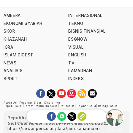
AMEERA
INTERNASIONAL
EKONOMI SYARIAH
TEKNO
SKOR
BISNIS FINANSIAL
KHAZANAH
ESGNOW
IQRA
VISUAL
ISLAM DIGEST
ENGLISH
NEWS
TV
ANALISIS
RAMADHAN
SPORT
INDEKS
About Us
|
Pedoman Siber
|
Disclaimer
Republika.id
|
Ihram.republika.co.id
|
Retizen.id
|
Rejabar.co.id
|
Rejogja.co.id
|
Republika telah diverifikasi oleh Dewan Pers
Sertifikat Nomor 1058/DP-Verifikasi/K/XII/2022
https://dewanpers.or.id/data/perusahaanpers
Ask me!