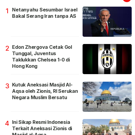
Netanyahu Sesumbar Israel
1
Bakal Serang Iran tanpa AS
Edon Zhergova Cetak Gol
2
Tunggal, Juventus
Taklukkan Chelsea 1-0 di
Hong Kong
Kutuk Aneksasi Masjid Al-
3
Aqsa oleh Zionis, RI Serukan
Negara Muslim Bersatu
Ini Sikap Resmi Indonesia
4
Terkait Aneksasi Zionis di
Masjid al-Aqsa