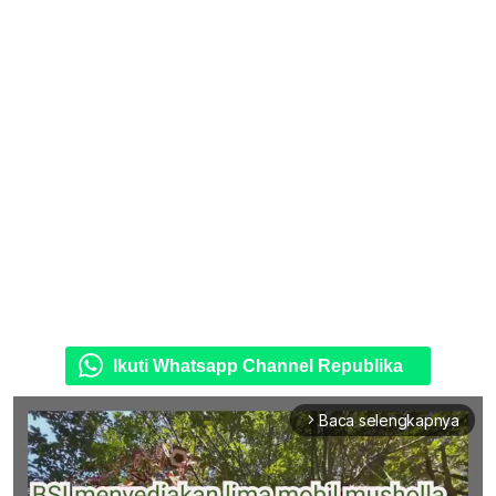
Ikuti Whatsapp Channel Republika
Baca selengkapnya
arrow_forward_ios