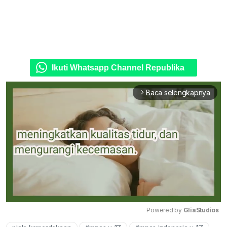
Ikuti Whatsapp Channel Republika
Baca selengkapnya
arrow_forward_ios
Powered by 
GliaStudios