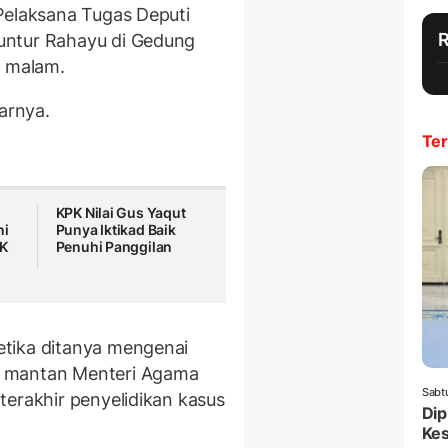
Pelaksana Tugas Deputi
untur Rahayu di Gedung
) malam.
jarnya.
Ter
KPK Nilai Gus Yaqut
ni
Punya Iktikad Baik
PK
Penuhi Panggilan
tika ditanya mengenai
a mantan Menteri Agama
Sabt
terakhir penyelidikan kasus
Dip
Ke