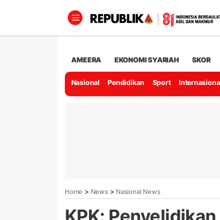
AMEERA
EKONOMI SYARIAH
SKOR
Nasional
Pendidikan
Sport
Internasiona
>
>
Home
News
Nasional News
KPK: Penyelidikan