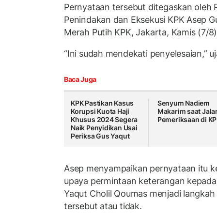
Pernyataan tersebut ditegaskan oleh 
Penindakan dan Eksekusi KPK Asep G
Merah Putih KPK, Jakarta, Kamis (7/8
“Ini sudah mendekati penyelesaian,” u
Baca Juga
KPK Pastikan Kasus
Senyum Nadiem
Korupsi Kuota Haji
Makarim saat Jala
Khusus 2024 Segera
Pemeriksaan di K
Naik Penyidikan Usai
Periksa Gus Yaqut
Asep menyampaikan pernyataan itu ke
upaya permintaan keterangan kepad
Yaqut Cholil Qoumas menjadi langkah 
tersebut atau tidak.