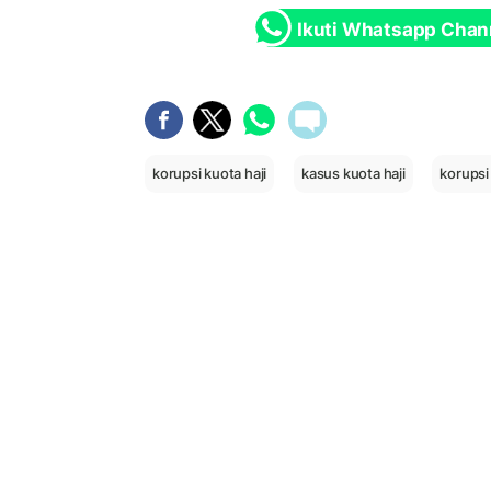
Ikuti Whatsapp Chan
korupsi kuota haji
kasus kuota haji
korupsi