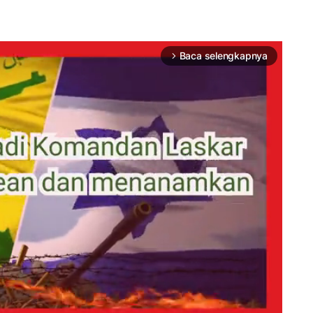
Baca selengkapnya
arrow_forward_ios