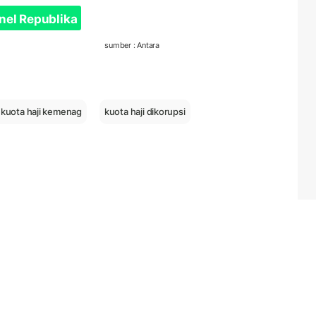
nel Republika
sumber : Antara
 kuota haji kemenag
kuota haji dikorupsi