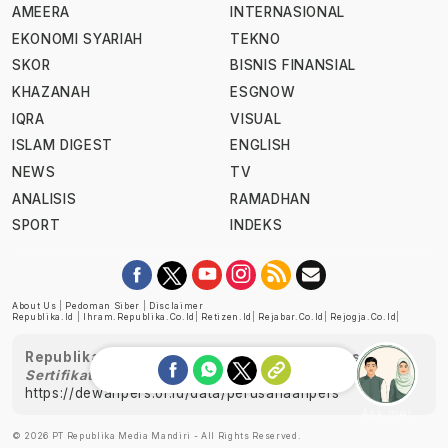
AMEERA
INTERNASIONAL
EKONOMI SYARIAH
TEKNO
SKOR
BISNIS FINANSIAL
KHAZANAH
ESGNOW
IQRA
VISUAL
ISLAM DIGEST
ENGLISH
NEWS
TV
ANALISIS
RAMADHAN
SPORT
INDEKS
About Us
|
Pedoman Siber
|
Disclaimer
Republika.id
|
Ihram.republika.co.id
|
Retizen.id
|
Rejabar.co.id
|
Rejogja.co.id
|
Republika telah diverifikasi oleh Dewan Pers
Sertifikat Nomor 1058/DP-Verifikasi/K/XII/2022
https://dewanpers.or.id/data/perusahaanpers
Ask me!
© 2026 PT Republika Media Mandiri - All Rights Reserved.