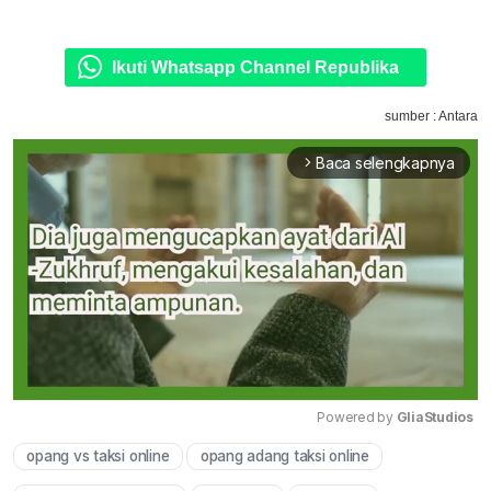
Ikuti Whatsapp Channel Republika
sumber : Antara
Baca selengkapnya
arrow_forward_ios
Powered by 
GliaStudios
opang vs taksi online
opang adang taksi online
Mute