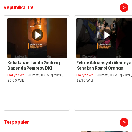
>
Republika TV
Kebakaran Landa Gedung
Febrie Adriansyah Akhirnya
Bapenda Pemprov DKI
Kenakan Rompi Orange
Dailynews
- Jumat , 07 Aug 2026,
Dailynews
- Jumat , 07 Aug 2026
23:00 WIB
22:30 WIB
>
Terpopuler