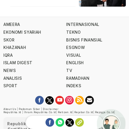
AMEERA
INTERNASIONAL
EKONOMI SYARIAH
TEKNO
SKOR
BISNIS FINANSIAL
KHAZANAH
ESGNOW
IQRA
VISUAL
ISLAM DIGEST
ENGLISH
NEWS
TV
ANALISIS
RAMADHAN
SPORT
INDEKS
About Us
|
Pedoman Siber
|
Disclaimer
Republika.id
|
Ihram.republika.co.id
|
Retizen.id
|
Rejabar.co.id
|
Rejogja.co.id
|
Republika telah diverifikasi oleh Dewan Pers
Sertifikat Nomor 1058/DP-Verifikasi/K/XII/2022