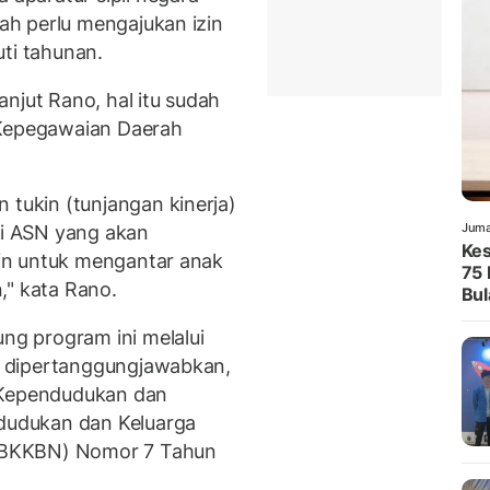
h perlu mengajukan izin
ti tahunan.
njut Rano, hal itu sudah
 Kepegawaian Daerah
ukin (tunjangan kinerja)
Juma
gi ASN yang akan
Kes
in untuk mengantar anak
75 
," kata Rano.
Bul
g program ini melalui
 dipertanggungjawabkan,
 Kependudukan dan
udukan dan Keluarga
/BKKBN) Nomor 7 Tahun