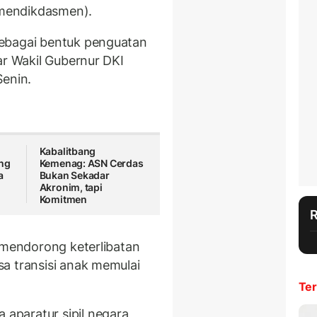
mendikdasmen).
sebagai bentuk penguatan
ar Wakil Gubernur DKI
Senin.
Kabalitbang
ong
Kemenag: ASN Cerdas
a
Bukan Sekadar
Akronim, tapi
Komitmen
n mendorong keterlibatan
a transisi anak memulai
Ter
aparatur sipil negara