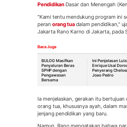
Pendidikan
Dasar dan Menengah (Ke
"Kami tentu mendukung program ini 
peran
orang tua
dalam pendidikan," uj
Jakarta Rano Karno di Jakarta, pada 
Baca Juga
BULOG Masifkan
Ini Penjelasan Luis
Penyaluran Beras
Enrique Usai Dor
SPHP dengan
Penyerang Chelse
Pengawasan
Joao Pedro
Bersama
Ia menjelaskan, gerakan itu bertujua
orang tua, khususnya ayah, dalam mas
jenjang pendidikan yang baru.
Namun, Rano mengatakan bahwa para 