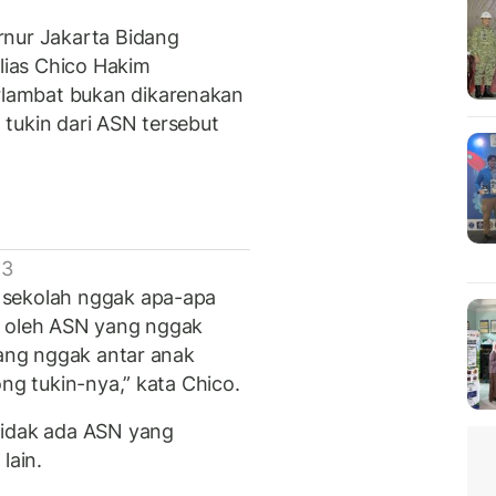
rnur Jakarta Bidang
alias Chico Hakim
lambat bukan dikarenakan
tukin dari ASN tersebut
 3
 sekolah nggak apa-apa
san oleh ASN yang nggak
yang nggak antar anak
ong tukin-nya,” kata Chico.
tidak ada ASN yang
lain.