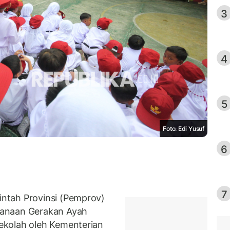
3
4
5
Foto: Edi Yusuf
6
7
ntah Provinsi (Pemprov)
sanaan Gerakan Ayah
ekolah oleh Kementerian