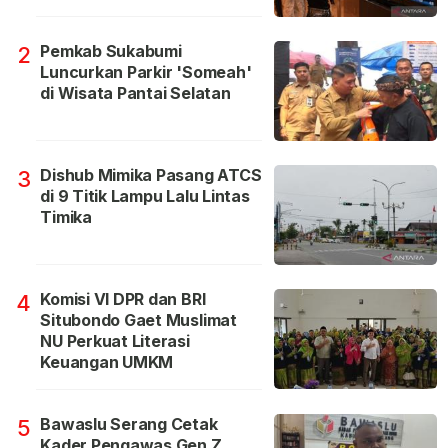
Pemkab Sukabumi
2
Luncurkan Parkir 'Someah'
di Wisata Pantai Selatan
Dishub Mimika Pasang ATCS
3
di 9 Titik Lampu Lalu Lintas
Timika
Komisi VI DPR dan BRI
4
Situbondo Gaet Muslimat
NU Perkuat Literasi
Keuangan UMKM
Bawaslu Serang Cetak
5
Kader Pengawas Gen Z