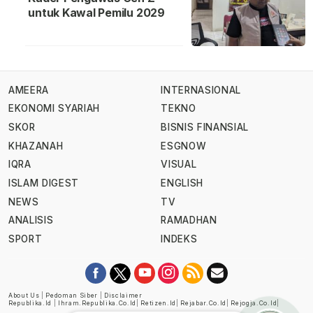
untuk Kawal Pemilu 2029
AMEERA
INTERNASIONAL
EKONOMI SYARIAH
TEKNO
SKOR
BISNIS FINANSIAL
KHAZANAH
ESGNOW
IQRA
VISUAL
ISLAM DIGEST
ENGLISH
NEWS
TV
ANALISIS
RAMADHAN
SPORT
INDEKS
About Us
|
Pedoman Siber
|
Disclaimer
Republika.id
|
Ihram.republika.co.id
|
Retizen.id
|
Rejabar.co.id
|
Rejogja.co.id
|