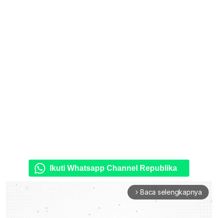
Ikuti Whatsapp Channel Republika
Baca selengkapnya
arrow_forward_ios