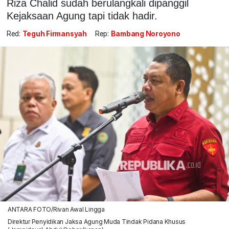
Riza Chalid sudah berulangkali dipanggil
Kejaksaan Agung tapi tidak hadir.
Red:
Teguh Firmansyah
Rep:
Bambang Noroyono
ANTARA FOTO/Rivan Awal Lingga
Direktur Penyidikan Jaksa Agung Muda Tindak Pidana Khusus