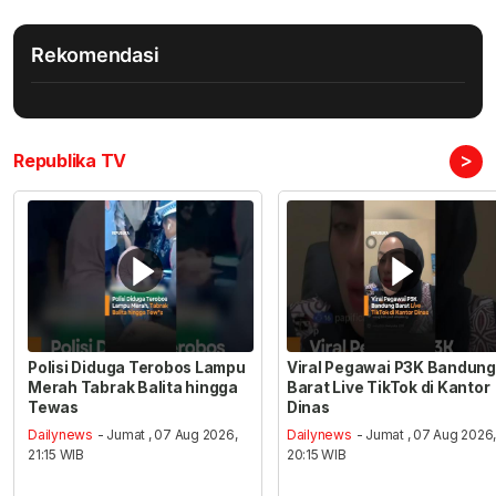
Rekomendasi
>
Republika TV
Polisi Diduga Terobos Lampu
Viral Pegawai P3K Bandung
Merah Tabrak Balita hingga
Barat Live TikTok di Kantor
Tewas
Dinas
Dailynews
- Jumat , 07 Aug 2026,
Dailynews
- Jumat , 07 Aug 2026
21:15 WIB
20:15 WIB