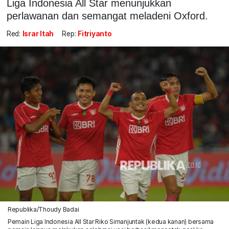
Liga Indonesia All Star menunjukkan
perlawanan dan semangat meladeni Oxford.
Red:
Israr Itah
Rep:
Fitriyanto
Republika/Thoudy Badai
Pemain Liga Indonesia All Star Riko Simanjuntak (kedua kanan) bersama