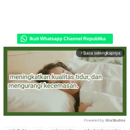
Ikuti Whatsapp Channel Republika
Baca selengkapnya
arrow_forward_ios
Powered by 
GliaStudios