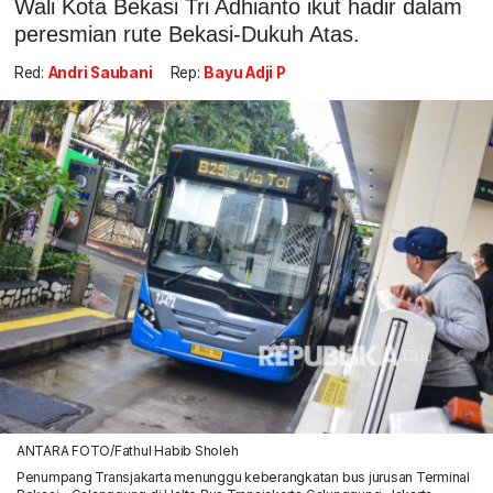
Wali Kota Bekasi Tri Adhianto ikut hadir dalam
peresmian rute Bekasi-Dukuh Atas.
Red:
Andri Saubani
Rep:
Bayu Adji P
ANTARA FOTO/Fathul Habib Sholeh
Penumpang Transjakarta menunggu keberangkatan bus jurusan Terminal