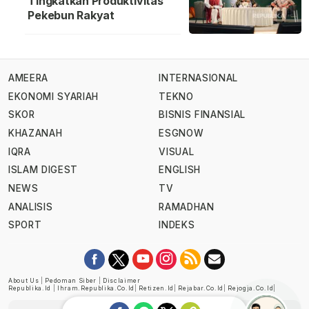
Tingkatkan Produktivitas
Pekebun Rakyat
AMEERA
INTERNASIONAL
EKONOMI SYARIAH
TEKNO
SKOR
BISNIS FINANSIAL
KHAZANAH
ESGNOW
IQRA
VISUAL
ISLAM DIGEST
ENGLISH
NEWS
TV
ANALISIS
RAMADHAN
SPORT
INDEKS
About Us
|
Pedoman Siber
|
Disclaimer
Republika.id
|
Ihram.republika.co.id
|
Retizen.id
|
Rejabar.co.id
|
Rejogja.co.id
|