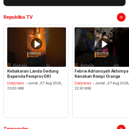
>
Republika TV
Kebakaran Landa Gedung
Febrie Adriansyah Akhirnya
Bapenda Pemprov DKI
Kenakan Rompi Orange
Dailynews
- Jumat , 07 Aug 2026,
Dailynews
- Jumat , 07 Aug 2026
23:00 WIB
22:30 WIB
>
Terpopuler