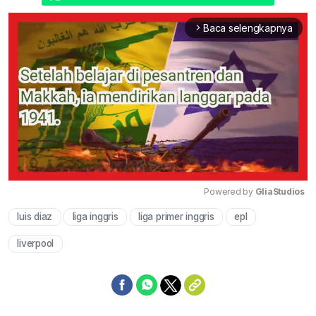
Baca selengkapnya
arrow_forward_ios
Powered by 
GliaStudios
luis diaz
liga inggris
liga primer inggris
epl
Mute
liverpool