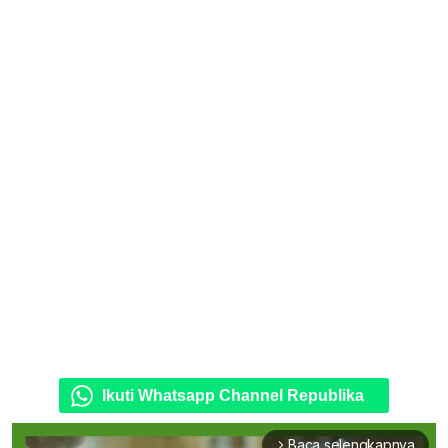
Ikuti Whatsapp Channel Republika
Baca selengkapnya
arrow_forward_ios