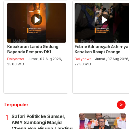
Kebakaran Landa Gedung
Febrie Adriansyah Akhirnya
Bapenda Pemprov DKI
Kenakan Rompi Orange
Dailynews
- Jumat , 07 Aug 2026,
Dailynews
- Jumat , 07 Aug 2026
23:00 WIB
22:30 WIB
>
Terpopuler
Safari Politik ke Sumsel,
1
AMY Sambangi Masjid
Cheng Hoo Hingga Tanding